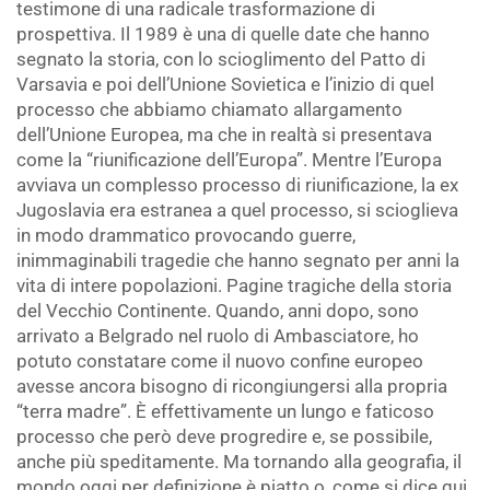
testimone di una radicale trasformazione di
prospettiva. Il 1989 è una di quelle date che hanno
segnato la storia, con lo scioglimento del Patto di
Varsavia e poi dell’Unione Sovietica e l’inizio di quel
processo che abbiamo chiamato allargamento
dell’Unione Europea, ma che in realtà si presentava
come la “riunificazione dell’Europa”. Mentre l’Europa
avviava un complesso processo di riunificazione, la ex
Jugoslavia era estranea a quel processo, si scioglieva
in modo drammatico provocando guerre,
inimmaginabili tragedie che hanno segnato per anni la
vita di intere popolazioni. Pagine tragiche della storia
del Vecchio Continente. Quando, anni dopo, sono
arrivato a Belgrado nel ruolo di Ambasciatore, ho
potuto constatare come il nuovo confine europeo
avesse ancora bisogno di ricongiungersi alla propria
“terra madre”. È effettivamente un lungo e faticoso
processo che però deve progredire e, se possibile,
anche più speditamente. Ma tornando alla geografia, il
mondo oggi per definizione è piatto o, come si dice qui,