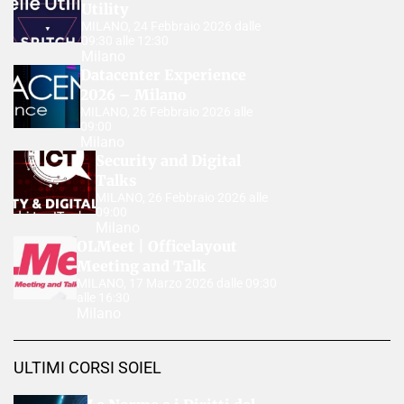
Utility
MILANO, 24 Febbraio 2026 dalle
09:30 alle 12:30
Milano
Datacenter Experience
2026 – Milano
MILANO, 26 Febbraio 2026 alle
09:00
Milano
Security and Digital
Talks
MILANO, 26 Febbraio 2026 alle
09:00
Milano
OLMeet | Officelayout
Meeting and Talk
MILANO, 17 Marzo 2026 dalle 09:30
alle 16:30
Milano
ULTIMI CORSI SOIEL