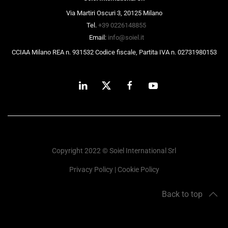
Via Martiri Oscuri 3, 20125 Milano
Tel.
+39 0226148855
Email:
info@soiel.it
CCIAA Milano REA n. 931532 Codice fiscale, Partita IVA n. 02731980153
Copyright 2022 © Soiel International Srl
Privacy Policy
|
Cookie Policy
Back to top