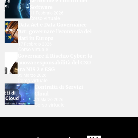
Le Norme e i Diritti del
Software
11 Febbraio 2026
Corso virtuale
Data Act e Data Governance
Act: governare l’economia dei
dati in Europa
17 Febbraio 2026
Corso virtuale
Governare il Rischio Cyber: la
nuova responsabilità del CXO
tra NIS 2 e ESG
03 Marzo 2026
Corso virtuale
Contratti di Servizi
Cloud
11 Marzo 2026
Corso virtuale