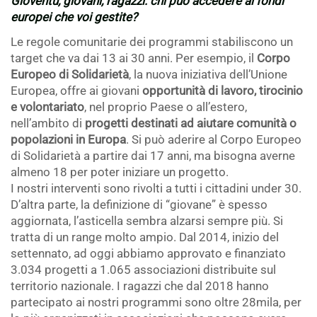
Gioventù, giovani, ragazzi: chi può accedere ai fondi
europei che voi gestite?
Le regole comunitarie dei programmi stabiliscono un
target che va dai 13 ai 30 anni. Per esempio, il
Corpo
Europeo di Solidarietà
, la nuova iniziativa dell’Unione
Europea, offre ai giovani
opportunità di lavoro, tirocinio
e volontariato
, nel proprio Paese o all’estero,
nell’ambito di
progetti destinati ad aiutare comunità o
popolazioni in Europa
. Si può aderire al Corpo Europeo
di Solidarietà a partire dai 17 anni, ma bisogna averne
almeno 18 per poter iniziare un progetto.
I nostri interventi sono rivolti a tutti i cittadini under 30.
D’altra parte, la definizione di “giovane” è spesso
aggiornata, l’asticella sembra alzarsi sempre più. Si
tratta di un range molto ampio. Dal 2014, inizio del
settennato, ad oggi abbiamo approvato e finanziato
3.034 progetti a 1.065 associazioni distribuite sul
territorio nazionale. I ragazzi che dal 2018 hanno
partecipato ai nostri programmi sono oltre 28mila, per