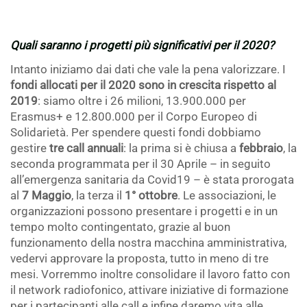
Quali saranno i progetti più significativi per il 2020?
Intanto iniziamo dai dati che vale la pena valorizzare. I
fondi allocati per il 2020 sono in crescita rispetto al
2019
: siamo oltre i 26 milioni, 13.900.000 per
Erasmus+ e 12.800.000 per il Corpo Europeo di
Solidarietà. Per spendere questi fondi dobbiamo
gestire
tre call annuali
: la prima si è chiusa a
febbraio
, la
seconda programmata per il 30 Aprile – in seguito
all’emergenza sanitaria da Covid19 – è stata prorogata
al
7 Maggio
, la terza il
1° ottobre
. Le associazioni, le
organizzazioni possono presentare i progetti e in un
tempo molto contingentato, grazie al buon
funzionamento della nostra macchina amministrativa,
vedervi approvare la proposta, tutto in meno di tre
mesi. Vorremmo inoltre consolidare il lavoro fatto con
il network radiofonico, attivare iniziative di formazione
per i partecipanti alle call e infine daremo vita alle