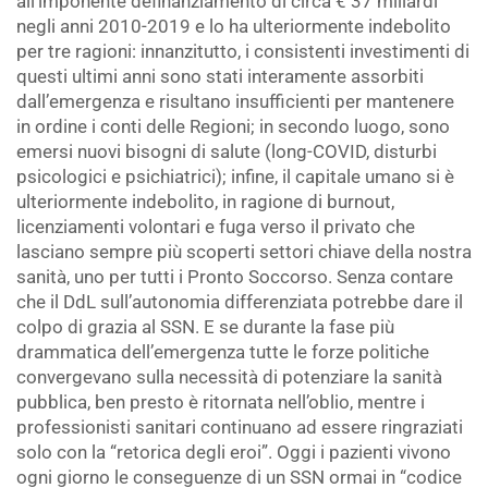
all’imponente definanziamento di circa € 37 miliardi
negli anni 2010-2019 e lo ha ulteriormente indebolito
per tre ragioni: innanzitutto, i consistenti investimenti di
questi ultimi anni sono stati interamente assorbiti
dall’emergenza e risultano insufficienti per mantenere
in ordine i conti delle Regioni; in secondo luogo, sono
emersi nuovi bisogni di salute (long-COVID, disturbi
psicologici e psichiatrici); infine, il capitale umano si è
ulteriormente indebolito, in ragione di burnout,
licenziamenti volontari e fuga verso il privato che
lasciano sempre più scoperti settori chiave della nostra
sanità, uno per tutti i Pronto Soccorso. Senza contare
che il DdL sull’autonomia differenziata potrebbe dare il
colpo di grazia al SSN. E se durante la fase più
drammatica dell’emergenza tutte le forze politiche
convergevano sulla necessità di potenziare la sanità
pubblica, ben presto è ritornata nell’oblio, mentre i
professionisti sanitari continuano ad essere ringraziati
solo con la “retorica degli eroi”. Oggi i pazienti vivono
ogni giorno le conseguenze di un SSN ormai in “codice