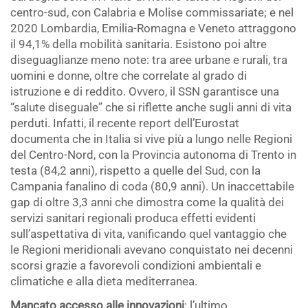
centro-sud, con Calabria e Molise commissariate; e nel
2020 Lombardia, Emilia-Romagna e Veneto attraggono
il 94,1% della mobilità sanitaria. Esistono poi altre
diseguaglianze meno note: tra aree urbane e rurali, tra
uomini e donne, oltre che correlate al grado di
istruzione e di reddito. Ovvero, il SSN garantisce una
“salute diseguale” che si riflette anche sugli anni di vita
perduti. Infatti, il recente report dell’Eurostat
documenta che in Italia si vive più a lungo nelle Regioni
del Centro-Nord, con la Provincia autonoma di Trento in
testa (84,2 anni), rispetto a quelle del Sud, con la
Campania fanalino di coda (80,9 anni). Un inaccettabile
gap di oltre 3,3 anni che dimostra come la qualità dei
servizi sanitari regionali produca effetti evidenti
sull’aspettativa di vita, vanificando quel vantaggio che
le Regioni meridionali avevano conquistato nei decenni
scorsi grazie a favorevoli condizioni ambientali e
climatiche e alla dieta mediterranea.
Mancato accesso alle innovazioni
: l’ultimo