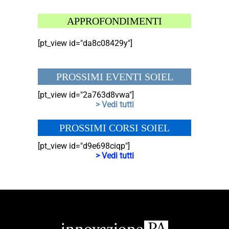
APPROFONDIMENTI
[pt_view id="da8c08429y"]
PROSSIMI EVENTI SOIEL
[pt_view id="2a763d8vwa"]
> Vedi tutti
PROSSIMI CORSI SOIEL
[pt_view id="d9e698ciqp"]
> Vedi tutti