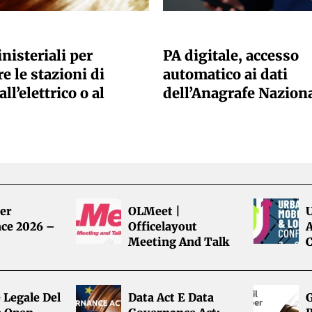
ANO SACCHETTO
GIULIA GALLIANO SACCHETTO
nisteriali per
PA digitale, accesso
e le stazioni di
automatico ai dati
all’elettrico o al
dell’Anagrafe Nazion
er
OLMeet |
ce 2026 –
Officelayout
A
Meeting And Talk
 Legale Del
Data Act E Data
G