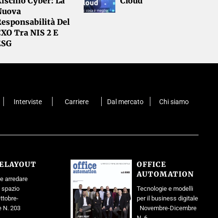
ischio Cyber: La
Cloud
Nuova
esponsabilità Del
CXO Tra NIS 2 E
ESG
Interviste
Carriere
Dal mercato
Chi siamo
CELAYOUT
OFFICE
AUTOMATION
e arredare
o spazio
Tecnologie e modelli
ttobre-
per il business digitale
 N. 203
Novembre-Dicembre
N. 6