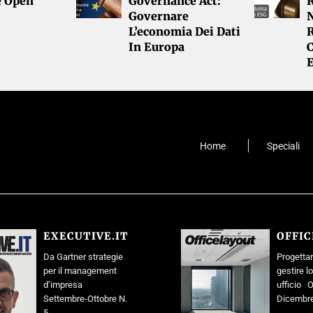
e Open
Governance Act:
R
Governare
L’economia Dei Dati
R
In Europa
Home
Speciali
EXECUTIVE.IT
OFFI
Da Gartner strategie
Progettar
per il management
gestire l
d’impresa
ufficio O
Settembre-Ottobre N.
Dicembre
5