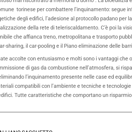
itoso mai riscontrato a memoria d’uomo”. La bioedilizia è 
comune torinese per combattere l’inquinamento: segue infa
etiche degli edifici, l’adesione al protocollo padano per l
lizzazione della rete di teleriscaldamento. C’è poi la visi
nibile che affianca treno, metropolitana e trasporto pubbli
car-sharing, il car-pooling e il Piano eliminazione delle bar
ate accolte con entusiasmo e molti sono i vantaggi che of
’immissione di gas da combustione nell’atmosfera, si risp
 eliminando l’inquinamento presente nelle case ed equilib
eriali compatibili con l’ambiente e tecniche e tecnologie 
edifici. Tutte caratteristiche che comportano un risparmio 