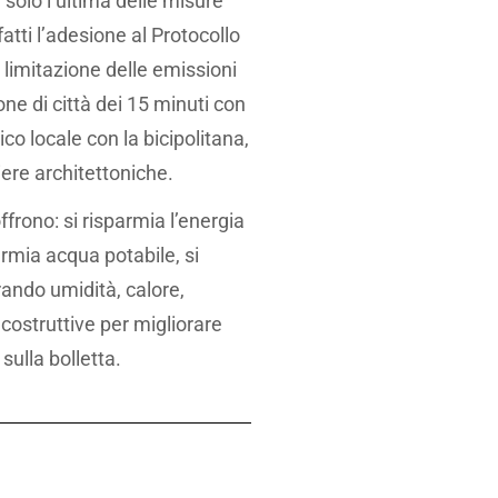
solo l’ultima delle misure
tti l’adesione al Protocollo
a limitazione delle emissioni
one di città dei 15 minuti con
co locale con la bicipolitana,
riere architettoniche.
frono: si risparmia l’energia
armia acqua potabile, si
rando umidità, calore,
costruttive per migliorare
sulla bolletta.