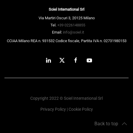
Soiel International Srl
Via Martiri Oscuri 3, 20125 Milano
Tel.
+39 0226148855
Email:
info@soiel.it
CCIAA Milano REA n. 931532 Codice fiscale, Partita IVA n. 02731980153
Copyright 2022 © Soiel International Srl
Privacy Policy
|
Cookie Policy
Back to top