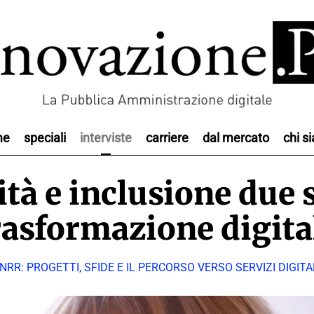
me
speciali
interviste
carriere
dal mercato
chi s
ità e inclusione due s
rasformazione digita
RR: PROGETTI, SFIDE E IL PERCORSO VERSO SERVIZI DIGITAL