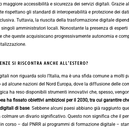
o maggiore accessibilità e sicurezza dei servizi digitali. Grazie 
zate rispettano gli standard di interoperabilità e protezione dei da
nclusiva. Tuttavia, la riuscita della trasformazione digitale dipe
i singoli amministratori locali. Nonostante la presenza di esperti
le che queste acquisiscano progressivamente autonomia e comp
italizzazione.
NZE SI RISCONTRA ANCHE ALL’ESTERO?
tali non riguarda solo l’Italia, ma è una sfida comune a molti pa
to ad alcune nazioni del Nord Europa, dove la diffusione delle co
ogica ha reso disponibili strumenti innovativi che, spesso, vengo
a ha fissato obiettivi ambiziosi per il 2030, tra cui garantire c
gitali di base
. Sebbene alcuni paesi abbiano già raggiunto ques
 colmare un divario significativo. Questo non significa che il per
ve in corso – dal PNRR ai programmi di formazione digitale – sta