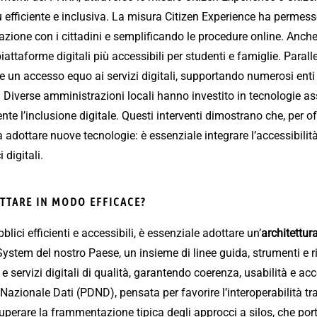
efficiente e inclusiva. La misura Citizen Experience ha permesso
erazione con i cittadini e semplificando le procedure online. Anch
taforme digitali più accessibili per studenti e famiglie. Parall
 un accesso equo ai servizi digitali, supportando numerosi enti p
 Diverse amministrazioni locali hanno investito in tecnologie ass
ente l’inclusione digitale. Questi interventi dimostrano che, per of
adottare nuove tecnologie: è essenziale integrare l’accessibilità e
 digitali.
TTARE IN MODO EFFICACE?
bblici efficienti e accessibili, è essenziale adottare un’
architettur
System del nostro Paese, un insieme di linee guida, strumenti e r
 e servizi digitali di qualità, garantendo coerenza, usabilità e ac
Nazionale Dati (PDND), pensata per favorire l’interoperabilità tra
uperare la frammentazione tipica degli approcci a silos, che port