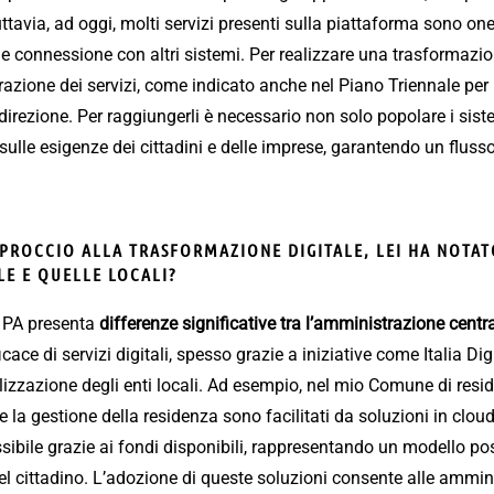
Tuttavia, ad oggi, molti servizi presenti sulla piattaforma sono one
e connessione con altri sistemi. Per realizzare una trasformazion
azione dei servizi, come indicato anche nel Piano Triennale per 
a direzione. Per raggiungerli è necessario non solo popolare i si
i sulle esigenze dei cittadini e delle imprese, garantendo un flus
PPROCCIO ALLA TRASFORMAZIONE DIGITALE, LEI HA NOTAT
E E QUELLE LOCALI?
a PA presenta
differenze significative tra l’amministrazione centra
cace di servizi digitali, spesso grazie a iniziative come Italia Di
alizzazione degli enti locali. Ad esempio, nel mio Comune di resid
 e la gestione della residenza sono facilitati da soluzioni in clou
sibile grazie ai fondi disponibili, rappresentando un modello pos
l cittadino. L’adozione di queste soluzioni consente alle amminis