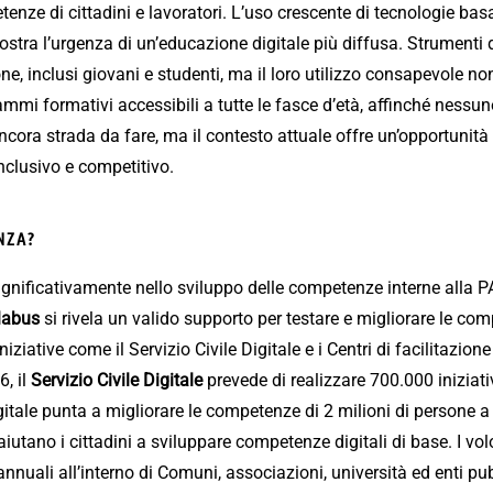
nze di cittadini e lavoratori. L’uso crescente di tecnologie basate
ra l’urgenza di un’educazione digitale più diffusa. Strumenti 
ne, inclusi giovani e studenti, ma il loro utilizzo consapevole no
mmi formativi accessibili a tutte le fasce d’età, affinché nessun
 ancora strada da fare, ma il contesto attuale offre un’opportunità 
inclusivo e competitivo.
NZA?
ignificativamente nello sviluppo delle competenze interne alla PA
labus
si rivela un valido supporto per testare e migliorare le com
iziative come il Servizio Civile Digitale e i Centri di facilitazione
6, il
Servizio Civile Digitale
prevede di realizzare 700.000 iniziati
gitale punta a migliorare le competenze di 2 milioni di persone a ri
iutano i cittadini a sviluppare competenze digitali di base. I vol
annuali all’interno di Comuni, associazioni, università ed enti pubb