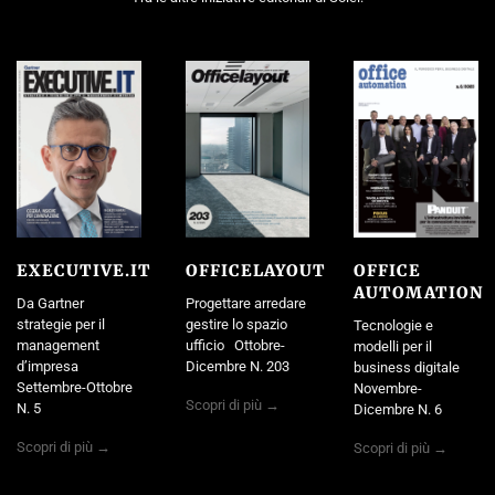
EXECUTIVE.IT
OFFICELAYOUT
OFFICE
AUTOMATION
Da Gartner
Progettare arredare
strategie per il
gestire lo spazio
Tecnologie e
management
ufficio Ottobre-
modelli per il
d’impresa
Dicembre N. 203
business digitale
Settembre-Ottobre
Novembre-
Scopri di più →
N. 5
Dicembre N. 6
Scopri di più →
Scopri di più →