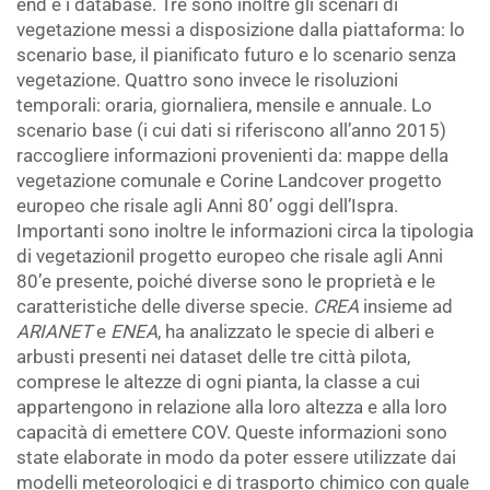
end e i database. Tre sono inoltre gli scenari di
vegetazione messi a disposizione dalla piattaforma: lo
scenario base, il pianificato futuro e lo scenario senza
vegetazione. Quattro sono invece le risoluzioni
temporali: oraria, giornaliera, mensile e annuale. Lo
scenario base (i cui dati si riferiscono all’anno 2015)
raccogliere informazioni provenienti da: mappe della
vegetazione comunale e Corine Landcover progetto
europeo che risale agli Anni 80’ oggi dell’Ispra.
Importanti sono inoltre le informazioni circa la tipologia
di vegetazionil progetto europeo che risale agli Anni
80’e presente, poiché diverse sono le proprietà e le
caratteristiche delle diverse specie.
CREA
insieme ad
ARIANET
e
ENEA
, ha analizzato le specie di alberi e
arbusti presenti nei dataset delle tre città pilota,
comprese le altezze di ogni pianta, la classe a cui
appartengono in relazione alla loro altezza e alla loro
capacità di emettere COV. Queste informazioni sono
state elaborate in modo da poter essere utilizzate dai
modelli meteorologici e di trasporto chimico con quale