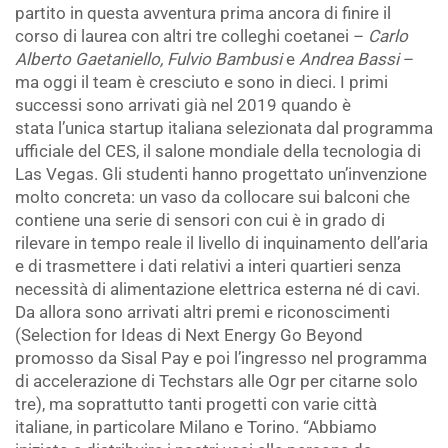
partito in questa avventura prima ancora di finire il
corso di laurea con altri tre colleghi coetanei –
Carlo
Alberto Gaetaniello, Fulvio Bambusi
e
Andrea Bassi
–
ma oggi il team è cresciuto e sono in dieci. I primi
successi sono arrivati già nel 2019 quando è
stata l’unica startup italiana selezionata dal programma
ufficiale del CES, il salone mondiale della tecnologia di
Las Vegas. Gli studenti hanno progettato un’invenzione
molto concreta: un vaso da collocare sui balconi che
contiene una serie di sensori con cui è in grado di
rilevare in tempo reale il livello di inquinamento dell’aria
e di trasmettere i dati relativi a interi quartieri senza
necessità di alimentazione elettrica esterna né di cavi.
Da allora sono arrivati altri premi e riconoscimenti
(Selection for Ideas di Next Energy Go Beyond
promosso da Sisal Pay e poi l’ingresso nel programma
di accelerazione di Techstars alle Ogr per citarne solo
tre), ma soprattutto tanti progetti con varie città
italiane, in particolare Milano e Torino. “Abbiamo