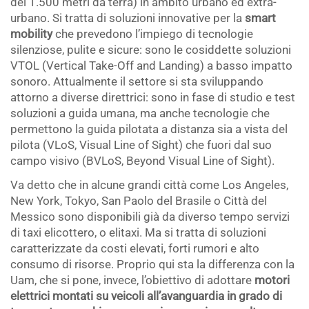
dei 1.500 metri da terra) in ambito urbano ed extra-
urbano. Si tratta di soluzioni innovative per la
smart
mobility
che prevedono l’impiego di tecnologie
silenziose, pulite e sicure: sono le cosiddette soluzioni
VTOL (Vertical Take-Off and Landing) a basso impatto
sonoro. Attualmente il settore si sta sviluppando
attorno a diverse direttrici: sono in fase di studio e test
soluzioni a guida umana, ma anche tecnologie che
permettono la guida pilotata a distanza sia a vista del
pilota (VLoS, Visual Line of Sight) che fuori dal suo
campo visivo (BVLoS, Beyond Visual Line of Sight).
Va detto che in alcune grandi città come Los Angeles,
New York, Tokyo, San Paolo del Brasile o Città del
Messico sono disponibili già da diverso tempo servizi
di taxi elicottero, o elitaxi. Ma si tratta di soluzioni
caratterizzate da costi elevati, forti rumori e alto
consumo di risorse. Proprio qui sta la differenza con la
Uam, che si pone, invece, l’obiettivo di adottare
motori
elettrici montati su veicoli all’avanguardia in grado di