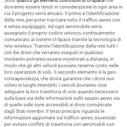
Sono
quattro gli elementi costitutivi di
U-Space
che
dovranno essere tenuti in considerazione in ogni area in
cui il progetto verrà attuato. Il primo è l’identificazione
della rete, per poter tracciare tutto il traffico aereo con
e senza equipaggio. Ad ogni aeromobile verrà
assegnato il proprio codice univoco, continuamente
comunicato ai sistemi U-Space tramite la tecnologia di
rete wireless. Tramite l’identificazione della rete tutti i
voli dei droni che verranno eseguiti in qualsiasi
momento potranno essere monitorati a distanza, in
modo che gli altri velivoli possano tenerne conto nelle
loro operazioni di volo. Il secondo elemento è la geo-
consapevolezza, che dovrà garantire che i droni non
volino in luoghi interdetti. I veicoli dovranno cioè
adeguare la loro traiettoria di volo quando necessario
sulla base sia delle informazioni sullo spazio aereo sia
di quelle sulle zone accessibili ai droni comunicate
dagli Stati membri. Il terzo principio riguarda le
informazioni aggiornate sul traffico aereo, essenziali
per evitare conflitti di traiettoria con aeromobili con