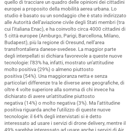
quello di tracciare un quadro delle opinioni dei cittadini
europei a proposito della mobilità aerea urbana. Lo
studio è basato su un sondaggio che è stato indirizzato
alle Autorità dell’aviazione civile degli Stati membri (tra
cui l’italiana Enac), e ha coinvolto circa 4000 cittadini di
5 città europee (Amburgo, Parigi, Barcellona, Milano,
Budapest), più la regione di Oresund, nell’area
transfrontaliera danese-svedese. La maggior parte
degli interpellati si dichiara favorevole a queste nuove
tecnologie: l’83% ha, infatti, mostrato un’attitudine
molto positiva (29%) o almeno piuttosto
positiva (54%). Una maggioranza netta e senza
particolari differenze tra le diverse aree geografiche, di
oltre 4 volte superiore alla somma di chi invece ha
dichiarato di avere un’attitudine piuttosto
negativa (14%) o molto negativa (3%). Ma l’attitudine
positiva riguarda anche l’utilizzo di queste nuove
tecnologie: il 64% degli intervistati si è detto
interessato ad usare i servizi di drone delivery, mentre il
49% sarebbe interessato ad usare anche i servizi di Air