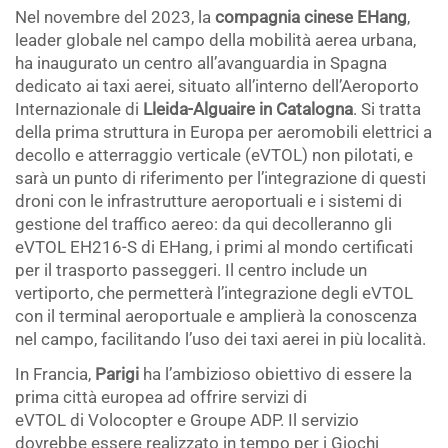
Nel novembre del 2023, la
compagnia cinese EHang
,
leader globale nel campo della mobilità aerea urbana,
ha inaugurato un centro all’avanguardia in Spagna
dedicato ai taxi aerei, situato all’interno dell’Aeroporto
Internazionale di
Lleida-Alguaire in Catalogna
. Si tratta
della prima struttura in Europa per aeromobili elettrici a
decollo e atterraggio verticale (eVTOL) non pilotati, e
sarà un punto di riferimento per l’integrazione di questi
droni con le infrastrutture aeroportuali e i sistemi di
gestione del traffico aereo: da qui decolleranno gli
eVTOL EH216-S di EHang, i primi al mondo certificati
per il trasporto passeggeri. Il centro include un
vertiporto, che permetterà l’integrazione degli eVTOL
con il terminal aeroportuale e amplierà la conoscenza
nel campo, facilitando l’uso dei taxi aerei in più località.
In Francia,
Parigi
ha l’ambizioso obiettivo di essere la
prima città europea ad offrire servizi di
eVTOL di Volocopter e Groupe ADP. Il servizio
dovrebbe essere realizzato in tempo per i Giochi