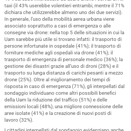
taxi (il 43% userebbe volentieri entrambi, mentre il 71%
dichiara che utilizzerebbe almeno uno dei due servizi).
In generale, l’uso della mobilità aerea urbana viene
associato soprattutto a casi di emergenza o alle
consegne via drone: nella top 5 delle situazioni in cui la
Uam sarebbe più utile si trovano infatti: il trasporto di
persone infortunate in ospedale (41%); il trasporto di
forniture mediche agli ospedali via drone (41%); il
trasporto di emergenza di personale medico (36%); la
gestione dei disastri grazie all’uso di droni (28%) e il
trasporto su lunga distanza di carichi pesanti a mezzo
drone (25%). Oltre al miglioramento dei tempi di
risposta in caso di emergenza (71%), gli interpellati dal
sondaggio individuano come altri possibili benefici
della Uam la riduzione del traffico (51%) e delle
emissioni locali (48%), una migliore connessione delle
aree isolate (41%) e la creazione di nuovi posti di
lavoro (32%).
I cittadini interpellati dal sondaggio evidenziano anche