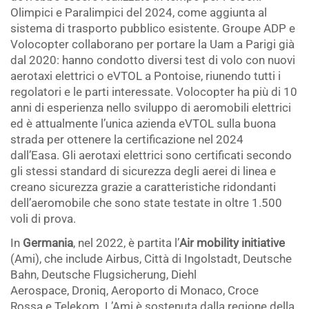
Olimpici e Paralimpici del 2024, come aggiunta al
sistema di trasporto pubblico esistente. Groupe ADP e
Volocopter collaborano per portare la Uam a Parigi già
dal 2020: hanno condotto diversi test di volo con nuovi
aerotaxi elettrici o eVTOL a Pontoise, riunendo tutti i
regolatori e le parti interessate. Volocopter ha più di 10
anni di esperienza nello sviluppo di aeromobili elettrici
ed è attualmente l’unica azienda eVTOL sulla buona
strada per ottenere la certificazione nel 2024
dall’Easa. Gli aerotaxi elettrici sono certificati secondo
gli stessi standard di sicurezza degli aerei di linea e
creano sicurezza grazie a caratteristiche ridondanti
dell’aeromobile che sono state testate in oltre 1.500
voli di prova.
In
Germania
, nel 2022, è partita l’
Air mobility initiative
(Ami), che include Airbus, Città di Ingolstadt, Deutsche
Bahn, Deutsche Flugsicherung, Diehl
Aerospace, Droniq, Aeroporto di Monaco, Croce
Rossa e Telekom. L’Ami è sostenuta dalla regione della