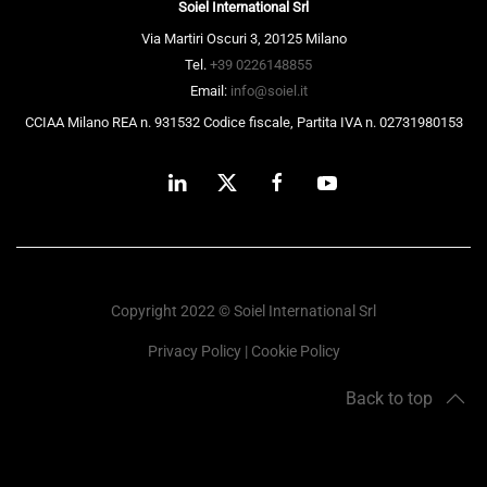
Soiel International Srl
Via Martiri Oscuri 3, 20125 Milano
Tel.
+39 0226148855
Email:
info@soiel.it
CCIAA Milano REA n. 931532 Codice fiscale, Partita IVA n. 02731980153
Copyright 2022 © Soiel International Srl
Privacy Policy
|
Cookie Policy
Back to top