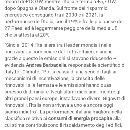
record di +18 GW, mentre l’Italia è ferma a +5,7 GW,
dopo Spagna e Olanda. Sul fronte del risparmio
energetico conseguito tra il 2000 e il 2021, la
performance dell’Italia, con il 19% è fra le più basse dei
27 Paesi ed è leggermente peggiore della media UE
che si attesta al 20%.
“Sino al 2014 l’Italia era tra i leader mondiali nelle
rinnovabili, a cominciare dal fotovoltaico, e anche
grazie a questo le emissioni si stavano riducendo –
evidenzia
Andrea Barbadella
, responsabile scientifico di
Italy for Climate. “Poi, a causa di una serie di tagli ai
meccanismi di incentivazione, la crescita delle
rinnovabili si è fermata e le emissioni hanno quasi
smesso di diminuire. Negli ultimi dieci anni, mentre gli
altri grandi paesi europei installavano diversi Gigawtt di
rinnovabili, l’Italia non arrivava a uno e ancora oggi
siamo indietro”. La performance italiana migliora nella
classifica relativa ai
consumi di energia procapite
alla
cui stima contribuiscono il riscaldamento degli edifici,