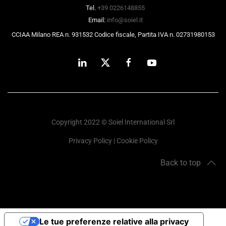
Tel.
+39 0226148855
Email:
info@soiel.it
CCIAA Milano REA n. 931532 Codice fiscale, Partita IVA n. 02731980153
Copyright 2022 © Soiel International Srl
Privacy Policy
|
Cookie Policy
Back to top
Le tue preferenze relative alla privacy