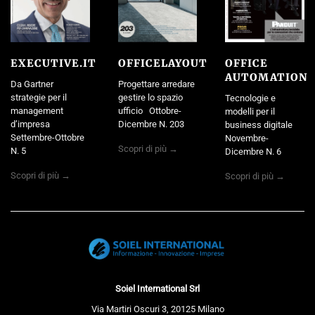
EXECUTIVE.IT
OFFICELAYOUT
OFFICE
AUTOMATION
Da Gartner
Progettare arredare
strategie per il
gestire lo spazio
Tecnologie e
management
ufficio Ottobre-
modelli per il
d’impresa
Dicembre N. 203
business digitale
Settembre-Ottobre
Novembre-
Scopri di più →
N. 5
Dicembre N. 6
Scopri di più →
Scopri di più →
Soiel International Srl
Via Martiri Oscuri 3, 20125 Milano