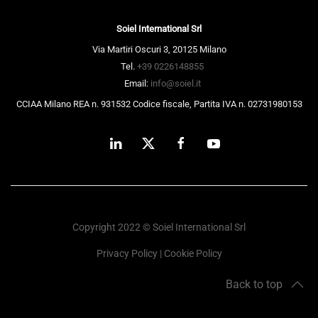
Soiel International Srl
Via Martiri Oscuri 3, 20125 Milano
Tel.
+39 0226148855
Email:
info@soiel.it
CCIAA Milano REA n. 931532 Codice fiscale, Partita IVA n. 02731980153
Copyright 2022 © Soiel International Srl
Privacy Policy
|
Cookie Policy
Back to top