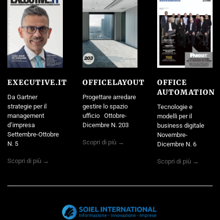
EXECUTIVE.IT
OFFICELAYOUT
OFFICE
AUTOMATION
Da Gartner
Progettare arredare
strategie per il
gestire lo spazio
Tecnologie e
management
ufficio Ottobre-
modelli per il
d’impresa
Dicembre N. 203
business digitale
Settembre-Ottobre
Novembre-
Scopri di più →
N. 5
Dicembre N. 6
Scopri di più →
Scopri di più →