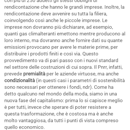
con più di 250 addetti gli stessi obblighi di
rendicontazione che hanno le grandi imprese. Inoltre, la
rendicontazione deve avvenire su tutta la filiera,
coinvolgendo così anche le piccole imprese. Le
imprese non dovranno più dichiarare, ad esempio,
quanti gas climalteranti emettono mentre producono al
loro interno, ma dovranno anche fornire dati su quante
emissioni provocano per avere le materie prime, per
distribuire i prodotti finiti e così via. Questo
provvedimento va di pari passo con i nuovi standard
nel settore delle costruzioni di cui sopra. Il Pnrr, infatti,
prevede
premialità
per le aziende virtuose, ma anche
condizionalità
(in questi casi i parametri di sostenibilità
sono necessari per ottenere i fondi, ndr). Come ha
detto qualcuno nel mondo della moda, siamo in una
nuova fase del capitalismo: prima lo si capisce meglio
è per tutti, invece che sperare di poter resistere a
questa trasformazione, che è costosa ma è anche
molto vantaggiosa, da tutti i punti di vista compreso
quello economico.