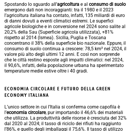
Spostando lo sguardo all’
agricoltura
e al
consumo di suolo
emergono dati non incoraggianti: tra il 1980 e il 2023
l’agricoltura italiana ha contato, infatti, 135 miliardi di euro
di danni dovuti a eventi climatici estremi. Le superfici
agricole biologiche e in conversione nel 2024 sono salite al
20,2% della Sau (Superficie agricola utilizzata), +81%
rispetto al 2014 (Ismea). Sicilia, Puglia e Toscana
concentrano il 38% della superficie bio nazionale. Eppure, il
consumo di suolo continua a crescere: 78,5 km² nel 2024, il
valore più alto degli ultimi 12 anni. E così non sorprende
che le città restino esposte agli impatti climatici: nel 2024,
il 90,6%, infatti, della popolazione urbana ha sperimentato
temperature medie estive oltre i 40 gradi.
ECONOMIA CIRCOLARE E FUTURO DELLA GREEN
ECONOMY ITALIANA
L’unico settore in cui l’Italia si conferma come capofila è
l’
economia circolare
, pur importando il 46,6% dei materiali
che utilizza. La produttività delle risorse è cresciuta del 32%
dal 2020 al 2024; il tasso di riciclo dei rifiuti ha raggiunto
l’86%, e quello degli imballaggi il 75,6%. Il tasso di utilizzo