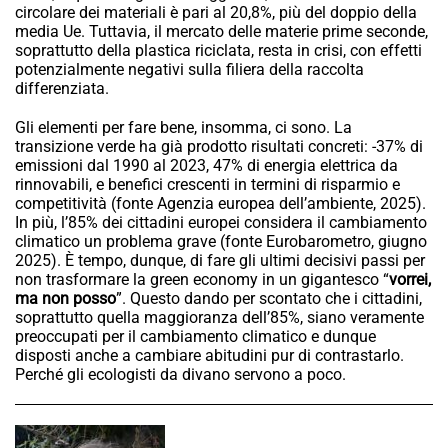
circolare dei materiali è pari al 20,8%, più del doppio della
media Ue. Tuttavia, il mercato delle materie prime seconde,
soprattutto della plastica riciclata, resta in crisi, con effetti
potenzialmente negativi sulla filiera della raccolta
differenziata.
Gli elementi per fare bene, insomma, ci sono. La
transizione verde ha già prodotto risultati concreti: -37% di
emissioni dal 1990 al 2023, 47% di energia elettrica da
rinnovabili, e benefici crescenti in termini di risparmio e
competitività (fonte Agenzia europea dell’ambiente, 2025).
In più, l’85% dei cittadini europei considera il cambiamento
climatico un problema grave (fonte Eurobarometro, giugno
2025). È tempo, dunque, di fare gli ultimi decisivi passi per
non trasformare la green economy in un gigantesco “
vorrei,
ma non posso
”. Questo dando per scontato che i cittadini,
soprattutto quella maggioranza dell’85%, siano veramente
preoccupati per il cambiamento climatico e dunque
disposti anche a cambiare abitudini pur di contrastarlo.
Perché gli ecologisti da divano servono a poco.