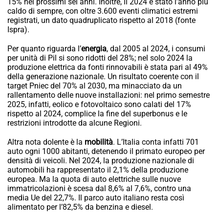
15% nei prossimi sei anni. Inoltre, il 2024 è stato l’anno più
caldo di sempre, con oltre 3.600 eventi climatici estremi
registrati, un dato quadruplicato rispetto al 2018 (fonte
Ispra).
Per quanto riguarda l’
energia
, dal 2005 al 2024, i consumi
per unità di Pil si sono ridotti del 28%; nel solo 2024 la
produzione elettrica da fonti rinnovabili è stata pari al 49%
della generazione nazionale. Un risultato coerente con il
target Pniec del 70% al 2030, ma minacciato da un
rallentamento delle nuove installazioni: nel primo semestre
2025, infatti, eolico e fotovoltaico sono calati del 17%
rispetto al 2024, complice la fine del superbonus e le
restrizioni introdotte da alcune Regioni.
Altra nota dolente è la
mobilità
. L’Italia conta infatti 701
auto ogni 1000 abitanti, detenendo il primato europeo per
densità di veicoli. Nel 2024, la produzione nazionale di
automobili ha rappresentato il 2,1% della produzione
europea. Ma la quota di auto elettriche sulle nuove
immatricolazioni è scesa dal 8,6% al 7,6%, contro una
media Ue del 22,7%. Il parco auto italiano resta così
alimentato per l’82,5% da benzina e diesel.