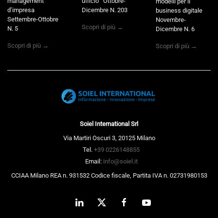
management
ufficio Ottobre-
modelli per il
d’impresa
Dicembre N. 203
business digitale
Settembre-Ottobre
Novembre-
Scopri di più →
N. 5
Dicembre N. 6
Scopri di più →
Scopri di più →
Soiel International Srl
Via Martiri Oscuri 3, 20125 Milano
Tel.
+39 0226148855
Email:
info@soiel.it
CCIAA Milano REA n. 931532 Codice fiscale, Partita IVA n. 02731980153