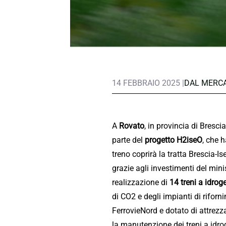
14 FEBBRAIO 2025 |
DAL MERC
A
Rovato
, in provincia di Bresci
parte del
progetto H2iseO
, che h
treno coprirà la tratta Brescia-I
grazie agli investimenti del mini
realizzazione di
14 treni a idrog
di CO2 e degli impianti di riforn
FerrovieNord e dotato di attrezz
la manutenzione dei treni a idro