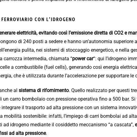
 FERROVIARIO CON L’IDROGENO
 generare elettricità, evitando così l’emissione diretta di CO2 e m
spongono di 240 posti a sedere e hanno un’autonomia superiore a
l’energia pulita, nei sistemi di stoccaggio energetico, e nella ges
la carrozza intermedia, chiamata “
power car
“: qui l’idrogeno i
 celle a combustibile (fuel cells), generando così energia elettrica. 
rgia, che è utilizzata durante l’accelerazione per supportare le 
 anche al
sistema di rifornimento
. Quello realizzato per questi tr
i un carro bombolaio con pressione operativa fino a 500 bar. Si 
o è integrare il trasporto ad alta pressione con un sistema innovat
a mobilità sostenibile: infatti, l’impiego di carri bombolai ad alt
ti ad idrogeno mediante il cosiddetto meccanismo “a cascata”,
e
issi ad alta pressione
.