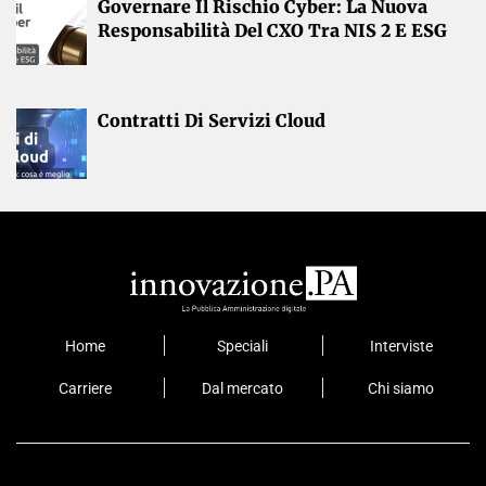
Governare Il Rischio Cyber: La Nuova
Responsabilità Del CXO Tra NIS 2 E ESG
Contratti Di Servizi Cloud
Home
Speciali
Interviste
Carriere
Dal mercato
Chi siamo