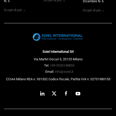
Scopri di più →
N. 5
Dicembre N. 6
Scopri di più →
Scopri di più →
Soiel International Srl
Via Martiri Oscuri 3, 20125 Milano
Tel.
+39 0226148855
Email:
info@soiel.it
CCIAA Milano REA n. 931532 Codice fiscale, Partita IVA n. 02731980153