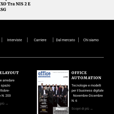
CXO Tra NIS 2 E
ESG
Interviste
Carriere
Dal mercato
Chi siamo
CELAYOUT
OFFICE
AUTOMATION
e arredare
o spazio
Tecnologie e modelli
ttobre-
per il business digitale
 N. 203
Novembre-Dicembre
N. 6
 più →
Scopri di più →