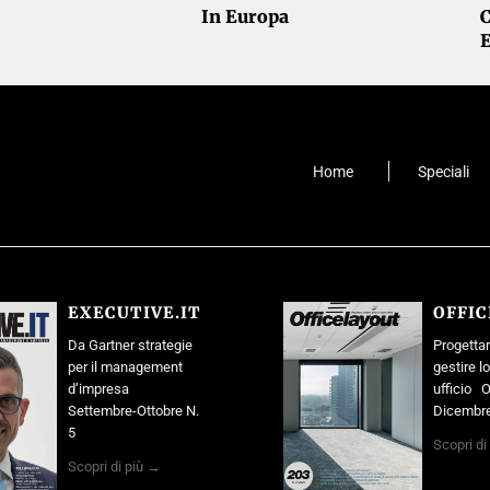
In Europa
Home
Speciali
EXECUTIVE.IT
OFFI
Da Gartner strategie
Progettar
per il management
gestire l
d’impresa
ufficio O
Settembre-Ottobre N.
Dicembre
5
Scopri di
Scopri di più →