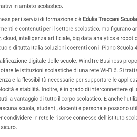
mativi in ambito scolastico.
ness per i servizi di formazione c’è
Edulia Treccani Scuola
umenti e contenuti per il settore scolastico, ma figurano
cloud, intelligenza artificiale, big data analytics e robot
cuole di tutta Italia soluzioni coerenti con il Piano Scuola 
ualificazione digitale delle scuole, WindTre Business prop
tare le istituzioni scolastiche di una rete Wi-Fi 6. Si trat
ienza e la flessibilità necessarie per supportare le applica
ità e stabilità. Inoltre, è in grado di interconnettere gli 
ituti, a vantaggio di tutto il corpo scolastico. E anche l’ut
ascuna scuola, studenti, docenti e personale possono utili
r condividere in rete le risorse connesse dell’istituto sc
 sicuro.