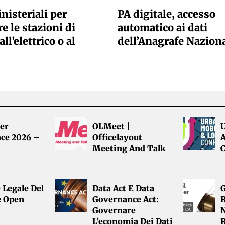
nisteriali per
PA digitale, accesso
e le stazioni di
automatico ai dati
all’elettrico o al
dell’Anagrafe Nazion
er
OLMeet |
ce 2026 –
Officelayout
A
Meeting And Talk
 Legale Del
Data Act E Data
G
e Open
Governance Act:
R
Governare
L’economia Dei Dati
R