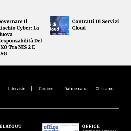
overnare Il
Contratti Di Servizi
ischio Cyber: La
Cloud
Nuova
esponsabilità Del
CXO Tra NIS 2 E
ESG
Interviste
Carriere
Dal mercato
Chi siamo
CELAYOUT
OFFICE