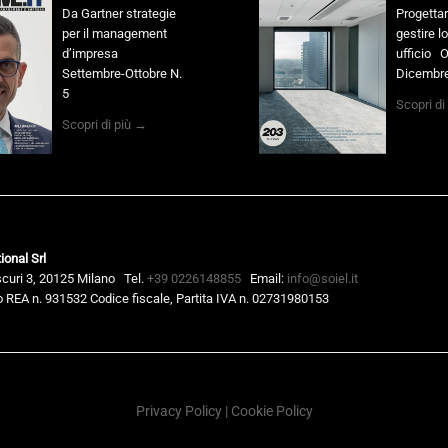
Da Gartner strategie
Progettar
per il management
gestire l
d’impresa
ufficio O
Settembre-Ottobre N.
Dicembre
5
Scopri di
Scopri di più →
ional Srl
scuri 3, 20125 Milano
Tel.
+39 0226148855
Email:
info@soiel.it
 REA n. 931532 Codice fiscale, Partita IVA n. 02731980153
Privacy Policy
|
Cookie Policy