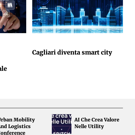
GIULIA GALLIANO SACCHETTO
Cagliari diventa smart city
ale
Urban Mobility
AI Che Crea Valore
nd Logistics
Nelle Utility
Conference