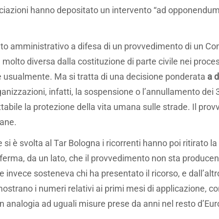
ociazioni hanno depositato un intervento “ad opponendum”
nto amministrativo a difesa di un provvedimento di un Co
 molto diversa dalla costituzione di parte civile nei proces
ne usualmente. Ma si tratta di una decisione ponderata
a d
ganizzazioni, infatti, la sospensione o l’annullamento de
tabile la protezione della vita umana sulle strade. Il pr
iane.
si è svolta al Tar Bologna i ricorrenti hanno poi ritirato la
ferma, da un lato, che il provvedimento non sta producend
 invece sosteneva chi ha presentato il ricorso, e dall’alt
ostrano i numeri relativi ai primi mesi di applicazione, c
n analogia ad uguali misure prese da anni nel resto d’Eur