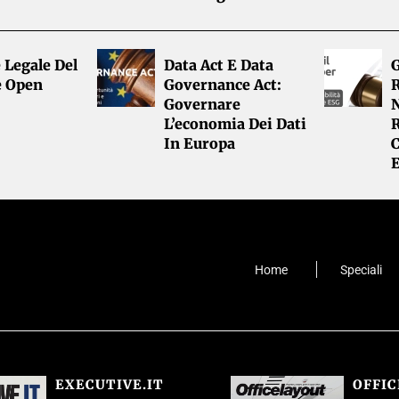
 Legale Del
Data Act E Data
G
e Open
Governance Act:
R
Governare
L’economia Dei Dati
R
In Europa
Home
Speciali
EXECUTIVE.IT
OFFI