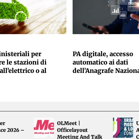
ANO SACCHETTO
GIULIA GALLIANO SACCHETTO
nisteriali per
PA digitale, accesso
e le stazioni di
automatico ai dati
all’elettrico o al
dell’Anagrafe Nazion
er
OLMeet |
ce 2026 –
Officelayout
A
Meeting And Talk