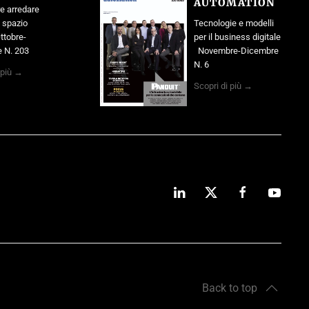
AUTOMATION
e arredare
o spazio
Tecnologie e modelli
ttobre-
per il business digitale
 N. 203
Novembre-Dicembre
N. 6
 più →
Scopri di più →
Back to top