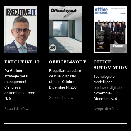
EXECUTIVE.IT
OFFICELAYOUT
OFFICE
AUTOMATION
Da Gartner
Progettare arredare
strategie per il
gestire lo spazio
Tecnologie e
management
ufficio Ottobre-
modelli per il
d’impresa
Dicembre N. 203
business digitale
Settembre-Ottobre
Novembre-
Scopri di più →
N. 5
Dicembre N. 6
Scopri di più →
Scopri di più →