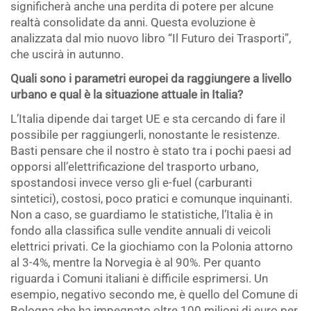
significherà anche una perdita di potere per alcune
realtà consolidate da anni. Questa evoluzione è
analizzata dal mio nuovo libro “Il Futuro dei Trasporti”,
che uscirà in autunno.
Quali sono i parametri europei da raggiungere a livello
urbano e qual è la situazione attuale in Italia?
L’Italia dipende dai target UE e sta cercando di fare il
possibile per raggiungerli, nonostante le resistenze.
Basti pensare che il nostro è stato tra i pochi paesi ad
opporsi all’elettrificazione del trasporto urbano,
spostandosi invece verso gli e-fuel (carburanti
sintetici), costosi, poco pratici e comunque inquinanti.
Non a caso, se guardiamo le statistiche, l’Italia è in
fondo alla classifica sulle vendite annuali di veicoli
elettrici privati. Ce la giochiamo con la Polonia attorno
al 3-4%, mentre la Norvegia è al 90%. Per quanto
riguarda i Comuni italiani è difficile esprimersi. Un
esempio, negativo secondo me, è quello del Comune di
Bologna che ha impegnato oltre 100 milioni di euro per