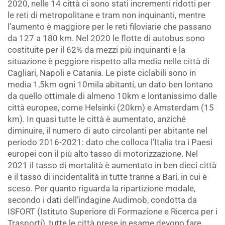
2020, nelle 14 città ci sono stati incrementi ridotti per
le reti di metropolitane e tram non inquinanti, mentre
l’aumento è maggiore per le reti filoviarie che passano
da 127 a 180 km. Nel 2020 le flotte di autobus sono
costituite per il 62% da mezzi più inquinanti e la
situazione è peggiore rispetto alla media nelle città di
Cagliari, Napoli e Catania. Le piste ciclabili sono in
media 1,5km ogni 10mila abitanti, un dato ben lontano
da quello ottimale di almeno 10km e lontanissimo dalle
città europee, come Helsinki (20km) e Amsterdam (15
km). In quasi tutte le città è aumentato, anziché
diminuire, il numero di auto circolanti per abitante nel
periodo 2016-2021: dato che colloca l’Italia tra i Paesi
europei con il più alto tasso di motorizzazione. Nel
2021 il tasso di mortalità è aumentato in ben dieci città
e il tasso di incidentalità in tutte tranne a Bari, in cui è
sceso. Per quanto riguarda la ripartizione modale,
secondo i dati dell’indagine Audimob, condotta da
ISFORT (Istituto Superiore di Formazione e Ricerca per i
Trasporti), tutte le città prese in esame devono fare