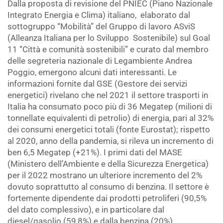
Dalla proposta di revisione del PNIEC (Piano Nazionale
Integrato Energia e Clima) italiano,
elaborato dal
sottogruppo “Mobilità” del Gruppo di lavoro ASviS
(Alleanza Italiana per lo Sviluppo
Sostenibile) sul Goal
11 “Città e comunità sostenibili” e curato dal membro
delle segreteria nazionale di Legambiente Andrea
Poggio, emergono alcuni dati interessanti. Le
informazioni fornite dal GSE (Gestore dei servizi
energetici) rivelano che nel 2021 il settore trasporti in
Italia ha consumato poco più di 36 Megatep (milioni di
tonnellate equivalenti di petrolio) di energia, pari al 32%
dei consumi energetici totali (fonte Eurostat); rispetto
al 2020, anno della pandemia, si rileva un incremento di
ben 6,5 Megatep (+21%). I primi dati del MASE
(Ministero dell’Ambiente e della Sicurezza Energetica)
per il 2022 mostrano un ulteriore incremento del 2%
dovuto soprattutto al consumo di benzina. Il settore è
fortemente dipendente dai prodotti petroliferi (90,5%
del dato complessivo), e in particolare dal
diesel/gasolio (59,8%) e dalla benzina (20%).