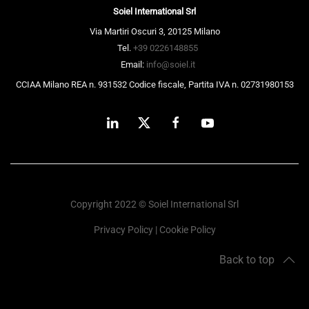
Soiel International Srl
Via Martiri Oscuri 3, 20125 Milano
Tel.
+39 0226148855
Email:
info@soiel.it
CCIAA Milano REA n. 931532 Codice fiscale, Partita IVA n. 02731980153
Copyright 2022 © Soiel International Srl
Privacy Policy
|
Cookie Policy
Back to top