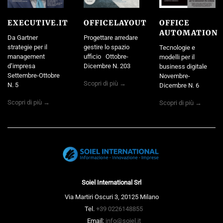
EXECUTIVE.IT
OFFICELAYOUT
OFFICE
AUTOMATION
Da Gartner
Progettare arredare
strategie per il
gestire lo spazio
Tecnologie e
management
ufficio Ottobre-
modelli per il
d’impresa
Dicembre N. 203
business digitale
Settembre-Ottobre
Novembre-
Scopri di più →
N. 5
Dicembre N. 6
Scopri di più →
Scopri di più →
Soiel International Srl
Via Martiri Oscuri 3, 20125 Milano
Tel.
+39 0226148855
Email:
info@soiel.it