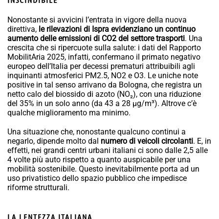
Nonostante si avvicini l’entrata in vigore della nuova
direttiva,
le rilevazioni di Ispra evidenziano un continuo
aumento delle emissioni di CO2 del settore trasporti
. Una
crescita che si ripercuote sulla salute: i dati del Rapporto
MobilitAria 2025, infatti, confermano il primato negativo
europeo dell’Italia per decessi prematuri attribuibili agli
inquinanti atmosferici PM2.5, NO2 e O3. Le uniche note
positive in tal senso arrivano da Bologna, che registra un
netto calo del biossido di azoto (NO₂), con una riduzione
del 35% in un solo anno (da 43 a 28 µg/m³). Altrove c’è
qualche miglioramento ma minimo.
Una situazione che, nonostante qualcuno continui a
negarlo, dipende molto dal
numero di veicoli circolanti
. E, in
effetti, nei grandi centri urbani italiani ci sono dalle 2,5 alle
4 volte più auto rispetto a quanto auspicabile per una
mobilità sostenibile. Questo inevitabilmente porta ad un
uso privatistico dello spazio pubblico che impedisce
riforme strutturali.
LA LENTEZZA ITALIANA