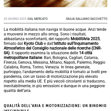
20 GIUGNO 2025 |
DAL MERCATO
GIULIA GALLIANO SACCHETTO
La mobilità italiana non naviga in buone acque. Anzi tende
a muoversi in mezzo allo smog. Sono i risultati,
abbastanza sconfortanti, del rapporto
MobilitAria 2025
,
firmato dal
Kyoto Club
e dall’
Istituto sull’Inquinamento
Atmosferico del Consiglio nazionale delle ricerche (CNR-
IIA)
. Il rapporto esamina la situazione delle
14 città
metropolitane italiane
: Bari, Bologna, Cagliari, Catania,
Firenze, Genova, Messina, Milano, Napoli, Palermo, Reggio
Calabria, Roma, Torino, Venezia. In linea generale,
purtroppo, l’andamento della mobilità è tornato ai livelli pre-
pandemia, con un tasso di motorizzazione più elevato
rispetto alla media UE. E più veicoli circolanti si traducono,
inevitabilmente, in più emissioni e dunque in una peggiore
qualità dell’aria.
QUALITÀ DELL’ARIA E MOTORIZZAZIONE: UN BINOMIO
INSCINDIBILE