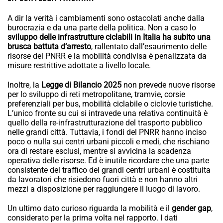
A dir la verità i cambiamenti sono ostacolati anche dalla
burocrazia e da una parte della politica. Non a caso lo
sviluppo delle infrastrutture ciclabili in Italia ha subito una
brusca battuta d’arresto
, rallentato dall’esaurimento delle
risorse del PNRR e la mobilità condivisa è penalizzata da
misure restrittive adottate a livello locale.
Inoltre, la
Legge di Bilancio 2025
non prevede nuove risorse
per lo sviluppo di reti metropolitane, tramvie, corsie
preferenziali per bus, mobilità ciclabile o ciclovie turistiche.
L’unico fronte su cui si intravede una relativa continuità è
quello della re-infrastrutturazione del trasporto pubblico
nelle grandi città. Tuttavia, i fondi del PNRR hanno inciso
poco o nulla sui centri urbani piccoli e medi, che rischiano
ora di restare esclusi, mentre si avvicina la scadenza
operativa delle risorse. Ed è inutile ricordare che una parte
consistente del traffico dei grandi centri urbani è costituita
da lavoratori che risiedono fuori città e non hanno altri
mezzi a disposizione per raggiungere il luogo di lavoro.
Un ultimo dato curioso riguarda la mobilità e il
gender gap
,
considerato per la prima volta nel rapporto. I dati