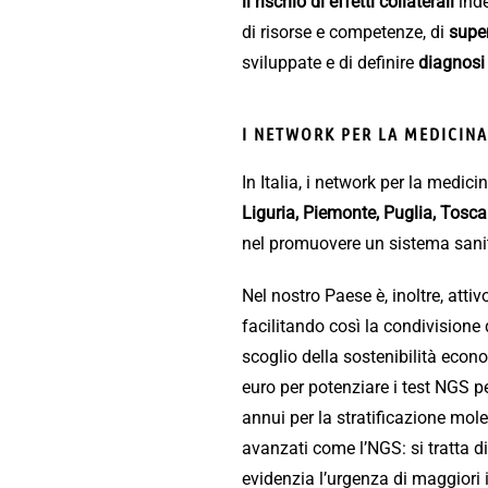
il rischio di effetti collaterali
inde
di risorse e competenze, di
super
sviluppate e di definire
diagnosi
I NETWORK PER LA MEDICINA 
In Italia, i network per la medici
Liguria, Piemonte, Puglia, Tosc
nel promuovere un sistema sanit
Nel nostro Paese è, inoltre, attivo
facilitando così la condivisione 
scoglio della sostenibilità econo
euro per potenziare i test NGS 
annui per la stratificazione molec
avanzati come l’NGS: si tratta d
evidenzia l’urgenza di maggiori 