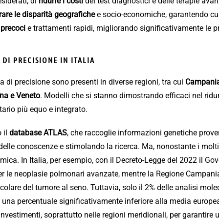
siderati, di
ridurre i costi
dei test diagnostici e delle terapie ava
are le disparità geografiche
e socio-economiche, garantendo cu
 precoci
e trattamenti rapidi, migliorando significativamente le p
DI PRECISIONE IN ITALIA
na di precisione sono presenti in diverse regioni, tra cui
Campania
ana e Veneto
. Modelli che si stanno dimostrando efficaci nel ridurr
ario più equo e integrato.
 il
database ATLAS
, che raccoglie informazioni genetiche proveni
delle conoscenze e stimolando la ricerca. Ma, nonostante i molti 
mica. In Italia, per esempio, con il Decreto-Legge del 2022 il Go
per le neoplasie polmonari avanzate, mentre la Regione Campani
olare del tumore al seno. Tuttavia, solo il 2% delle analisi moleco
i una percentuale significativamente inferiore alla media europe
investimenti, soprattutto nelle regioni meridionali, per garantire