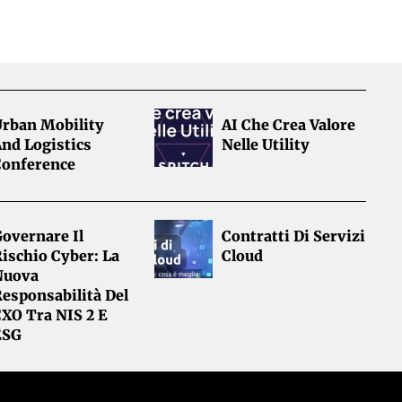
Urban Mobility
AI Che Crea Valore
nd Logistics
Nelle Utility
Conference
overnare Il
Contratti Di Servizi
ischio Cyber: La
Cloud
Nuova
esponsabilità Del
CXO Tra NIS 2 E
ESG