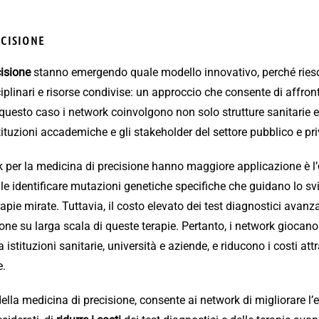
CISIONE
isione
stanno emergendo quale modello innovativo, perché riesc
plinari e risorse condivise: un approccio che consente di affro
 questo caso i network coinvolgono non solo strutture sanitarie e
tituzioni accademiche e gli stakeholder del settore pubblico e pri
ork per la medicina di precisione hanno maggiore applicazione è l’
ile identificare mutazioni genetiche specifiche che guidano lo sv
pie mirate. Tuttavia, il costo elevato dei test diagnostici avanz
one su larga scala di queste terapie. Pertanto, i network giocano 
 istituzioni sanitarie, università e aziende, e riducono i costi a
e.
lla medicina di precisione, consente ai network di migliorare l’ef