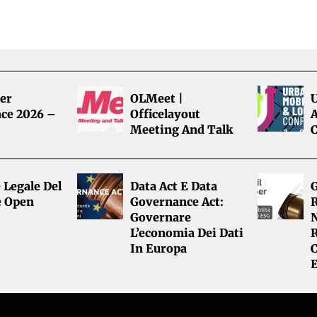
er
OLMeet |
ce 2026 –
Officelayout
A
Meeting And Talk
 Legale Del
Data Act E Data
G
e Open
Governance Act:
R
Governare
L’economia Dei Dati
R
In Europa