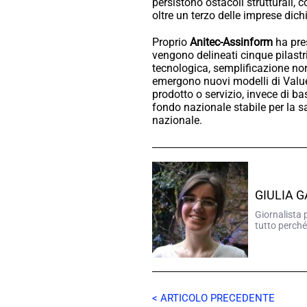
persistono ostacoli strutturali, 
oltre un terzo delle imprese dich
Proprio
Anitec-Assinform
ha pres
vengono delineati cinque pilastri
tecnologica, semplificazione nor
emergono nuovi modelli di Value
prodotto o servizio, invece di ba
fondo nazionale stabile per la s
nazionale.
GIULIA 
Giornalista 
tutto perché
< ARTICOLO PRECEDENTE