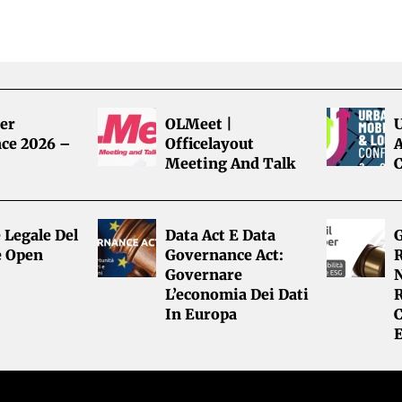
er
OLMeet |
ce 2026 –
Officelayout
A
Meeting And Talk
 Legale Del
Data Act E Data
G
e Open
Governance Act:
R
Governare
L’economia Dei Dati
R
In Europa