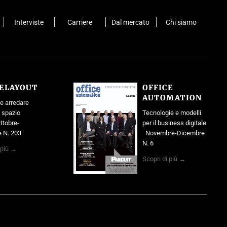
Interviste
Carriere
Dal mercato
Chi siamo
CELAYOUT
OFFICE
AUTOMATION
e arredare
o spazio
Tecnologie e modelli
ttobre-
per il business digitale
 N. 203
Novembre-Dicembre
N. 6
 più →
Scopri di più →