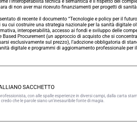
come l’interoperabilità tecnica e semantica e il rispetto del comp
iara di non aver mai ricevuto finanziamenti per progetti di sanità 
entato di recente il documento “Tecnologie e policy per il futuro 
 su cui costruire una strategia nazionale per la sanità digitale ol
mativa, interoperabilità, accesso ai fondi e sviluppo delle comp
 Based Procurement (un approccio di acquisto che si concentra
sarsi esclusivamente sul prezzo), l’adozione obbligatoria di stan
anità digitale e programmi di aggiornamento professionale per il 
GALLIANO SACCHETTO
professionista, con alle spalle esperienze in diversi campi, dalla carta sta
 credo che le parole siano un’inesauribile fonte di magia.