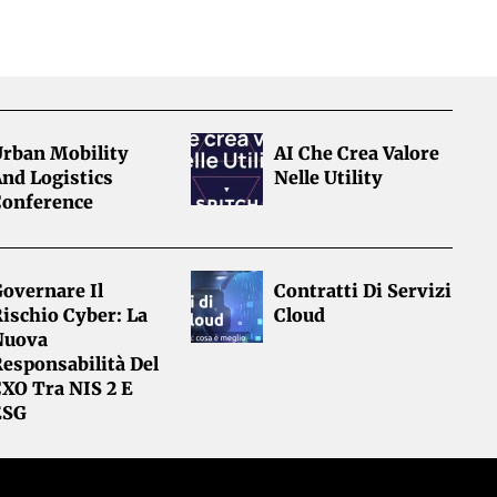
Urban Mobility
AI Che Crea Valore
nd Logistics
Nelle Utility
Conference
overnare Il
Contratti Di Servizi
ischio Cyber: La
Cloud
Nuova
esponsabilità Del
CXO Tra NIS 2 E
ESG