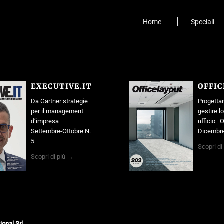
Home
Speciali
EXECUTIVE.IT
OFFI
Da Gartner strategie
Progettar
per il management
gestire l
d’impresa
ufficio O
Settembre-Ottobre N.
Dicembre
5
Scopri di
Scopri di più →
ional Srl