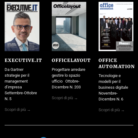
EXECUTIVE.IT
OFFICELAYOUT
OFFICE
AUTOMATION
Da Gartner
Progettare arredare
strategie per il
gestire lo spazio
Tecnologie e
management
ufficio Ottobre-
modelli per il
d’impresa
Dicembre N. 203
business digitale
Settembre-Ottobre
Novembre-
Scopri di più →
N. 5
Dicembre N. 6
Scopri di più →
Scopri di più →