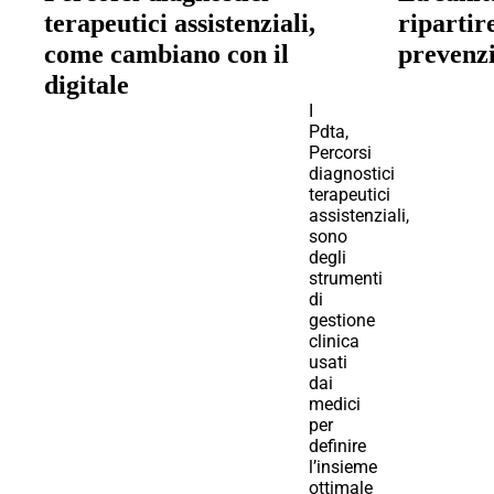
terapeutici assistenziali,
ripartir
come cambiano con il
prevenz
digitale
I
Pdta,
Percorsi
diagnostici
terapeutici
assistenziali,
sono
degli
strumenti
di
gestione
clinica
usati
dai
medici
per
definire
l’insieme
ottimale