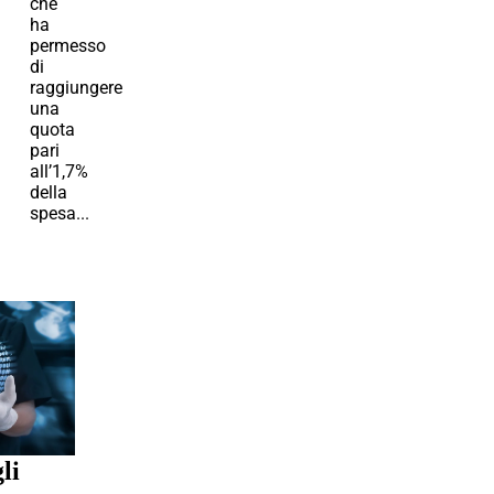
che
ha
permesso
di
raggiungere
una
quota
pari
all’1,7%
della
spesa...
li