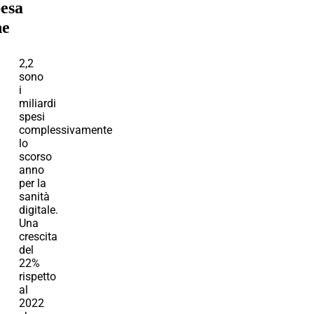
pesa
ne
2,2
sono
i
miliardi
spesi
complessivamente
lo
scorso
anno
per la
sanità
digitale.
Una
crescita
del
22%
rispetto
al
2022