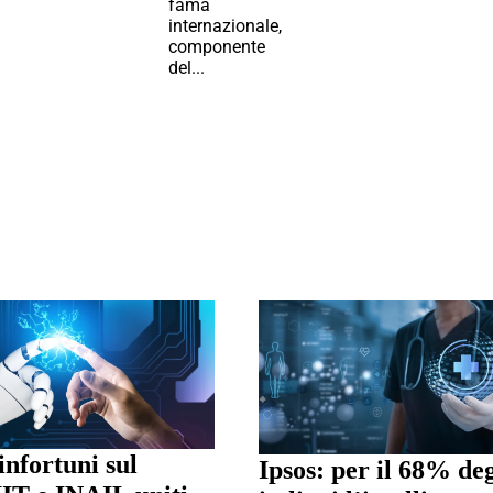
fama
internazionale,
componente
del...
infortuni sul
Ipsos: per il 68% deg