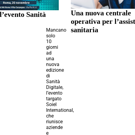
Una nuova centrale
l’evento Sanità
operativa per l’assis
sanitaria
Mancano
solo
10
giorni
ad
una
nuova
edizione
di
Sanità
Digitale,
l’evento
targato
Soiel
International,
che
riunisce
aziende
e