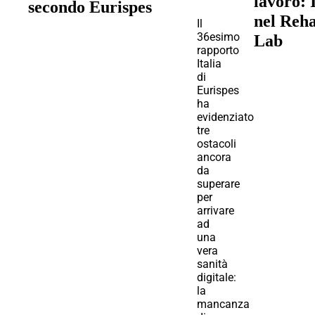
lavoro: 
secondo Eurispes
nel Reh
Il
36esimo
Lab
rapporto
Italia
di
Eurispes
ha
evidenziato
tre
ostacoli
ancora
da
superare
per
arrivare
ad
una
vera
sanità
digitale:
la
mancanza