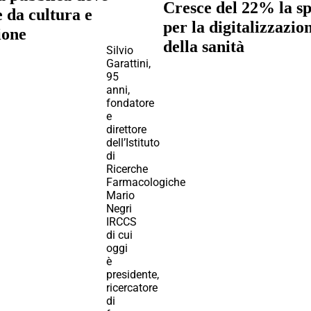
Cresce del 22% la s
e da cultura e
per la digitalizzazio
ione
della sanità
Silvio
Garattini,
95
anni,
fondatore
e
direttore
dell’Istituto
di
Ricerche
Farmacologiche
Mario
Negri
IRCCS
di cui
oggi
è
presidente,
ricercatore
di