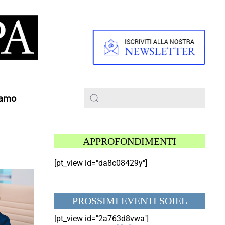
iamo
APPROFONDIMENTI
[pt_view id="da8c08429y"]
PROSSIMI EVENTI SOIEL
[pt_view id="2a763d8vwa"]