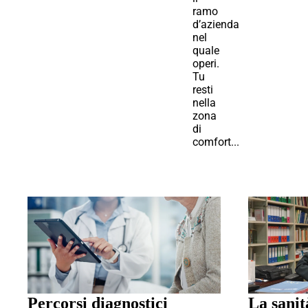
ramo
d’azienda
nel
quale
operi.
Tu
resti
nella
zona
di
comfort...
Percorsi diagnostici
La sanit