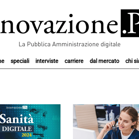
me
speciali
interviste
carriere
dal mercato
chi s