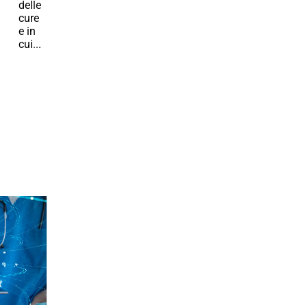
delle
cure
e in
cui...