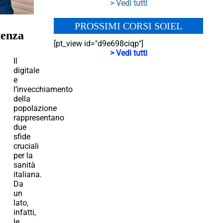
> Vedi tutti
PROSSIMI CORSI SOIEL
tenza
[pt_view id="d9e698ciqp"]
> Vedi tutti
Il
digitale
e
l’invecchiamento
della
popolazione
rappresentano
due
sfide
cruciali
per la
sanità
italiana.
Da
un
lato,
infatti,
le