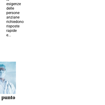
esigenze
delle
persone
anziane
richiedono
risposte
rapide
e...
e punto