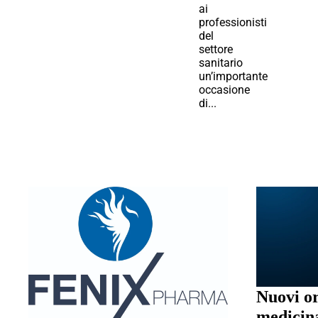
ai
professionisti
del
settore
sanitario
un’importante
occasione
di...
Nuovi or
medicina