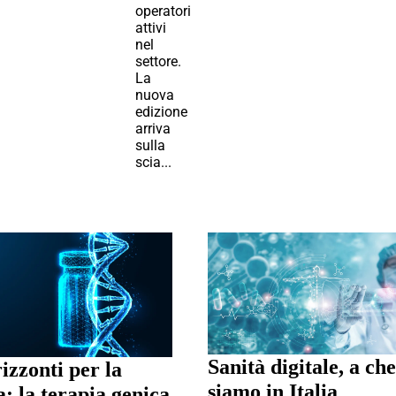
operatori
attivi
nel
settore.
La
nuova
edizione
arriva
sulla
scia...
Sanità digitale, a ch
izzonti per la
siamo in Italia
: la terapia genica