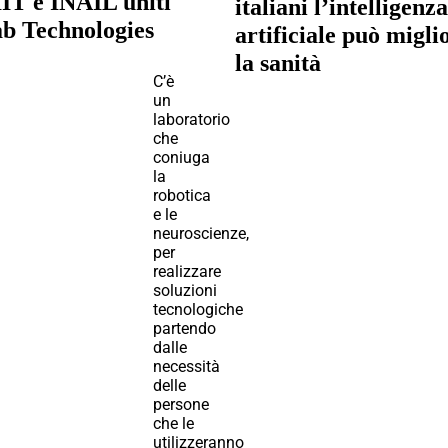
IIT e INAIL uniti
italiani l’intelligenza
ab Technologies
artificiale può migli
la sanità
C’è
un
laboratorio
che
coniuga
la
robotica
e le
neuroscienze,
per
realizzare
soluzioni
tecnologiche
partendo
dalle
necessità
delle
persone
che le
utilizzeranno