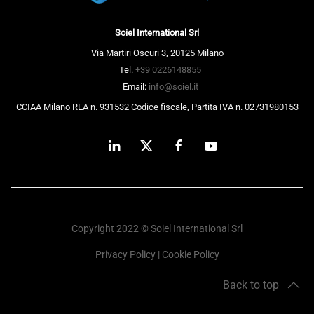
Soiel International Srl
Via Martiri Oscuri 3, 20125 Milano
Tel.
+39 0226148855
Email:
info@soiel.it
CCIAA Milano REA n. 931532 Codice fiscale, Partita IVA n. 02731980153
Copyright 2022 © Soiel International Srl
Privacy Policy
|
Cookie Policy
Back to top