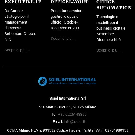
EXECUTIVE.IT
OFFICELAYOUT
OFFICE
AUTOMATION
Da Gartner
Progettare arredare
strategie per il
gestire lo spazio
Tecnologie e
management
ufficio Ottobre-
modelli per il
d’impresa
Dicembre N. 203
business digitale
Settembre-Ottobre
Novembre-
Scopri di più →
N. 5
Dicembre N. 6
Scopri di più →
Scopri di più →
Soiel International Srl
Via Martiri Oscuri 3, 20125 Milano
Tel.
+39 0226148855
Email:
info@soiel.it
CCIAA Milano REA n. 931532 Codice fiscale, Partita IVA n. 02731980153