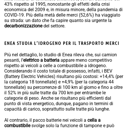
43% rispetto al 1995, nonostante gli effetti della crisi
economica del 2009 e, in misura minore, della pandemia di
COVID-19. Più della metà delle merci (52,6%) ha viaggiato
su strada: un dato che fa capire quanto sia urgente la
decarbonizzazione
del settore.
ENEA STUDIA L’IDROGENO PER IL TRASPORTO MERCI
Più nel dettaglio, lo studio di Enea rileva che, sui camion
pesanti, l’
elettrico a batteria
appare meno competitivo
rispetto ai veicoli a celle a combustibile a idrogeno.
Considerando il costo totale di possesso, infatti, i BEV
(Battery Electric Vehicles) risultano più costosi: +14,4% (per
la categoria 18 tonnellate) e +4,9% (per la categoria 44
tonnellate) su percorrenze di 100 km al giorno e fino a oltre
il 52% in più sulle tratte da 700 km per entrambe le
categorie di peso. Anche se risultano più efficienti dal
punto di vista energetico, dunque, pagano in termini di
capacità di carico, soprattutto sulle tratte più lunghe.
Al contrario, il pacco batterie nei veicoli a
cella a
combustibile
svolge solo la funzione di tampone e può