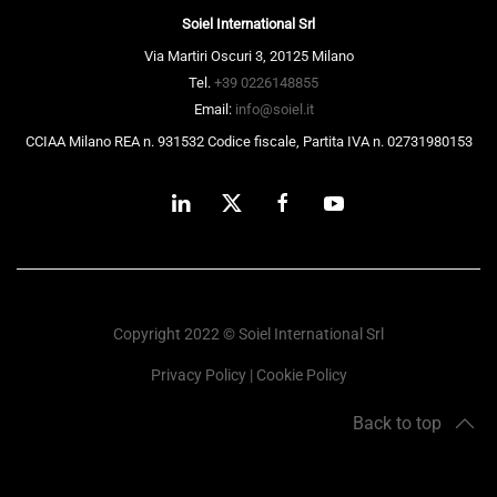
Soiel International Srl
Via Martiri Oscuri 3, 20125 Milano
Tel.
+39 0226148855
Email:
info@soiel.it
CCIAA Milano REA n. 931532 Codice fiscale, Partita IVA n. 02731980153
Copyright 2022 © Soiel International Srl
Privacy Policy
|
Cookie Policy
Back to top