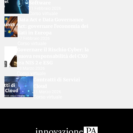
Software
11 Febbraio 2026
Corso virtuale
Data Act e Data Governance
Act: governare l’economia dei
dati in Europa
17 Febbraio 2026
Corso virtuale
Governare il Rischio Cyber: la
nuova responsabilità del CXO
tra NIS 2 e ESG
03 Marzo 2026
Corso virtuale
Contratti di Servizi
Cloud
11 Marzo 2026
Corso virtuale