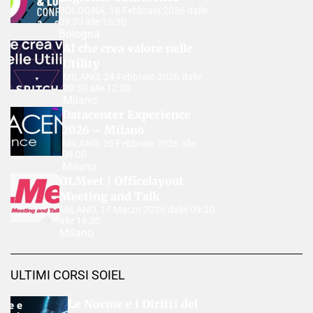
BOLOGNA, 18 Febbraio 2026 dalle
09:30 alle 16:30
Bologna
AI che crea valore nelle
Utility
MILANO, 24 Febbraio 2026 dalle
09:30 alle 12:30
Milano
Datacenter Experience
2026 – Milano
MILANO, 26 Febbraio 2026 alle
09:00
Milano
OLMeet | Officelayout
Meeting and Talk
MILANO, 17 Marzo 2026 dalle 09:30
alle 16:30
Milano
ULTIMI CORSI SOIEL
Le Norme e i Diritti del