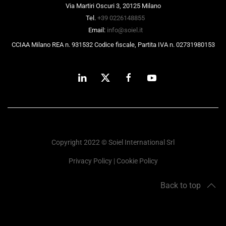
Via Martiri Oscuri 3, 20125 Milano
Tel.
+39 0226148855
Email:
info@soiel.it
CCIAA Milano REA n. 931532 Codice fiscale, Partita IVA n. 02731980153
Copyright 2022 © Soiel International Srl
Privacy Policy
|
Cookie Policy
Back to top