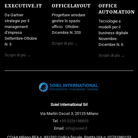
EXECUTIVE.IT
OFFICELAYOUT
OFFICE
AUTOMATION
Da Gartner
Progettare arredare
strategie per il
gestire lo spazio
Tecnologie e
management
ufficio Ottobre-
modelli per il
d’impresa
Dicembre N. 203
business digitale
Settembre-Ottobre
Novembre-
Scopri di più →
N. 5
Dicembre N. 6
Scopri di più →
Scopri di più →
Soiel International Srl
Via Martiri Oscuri 3, 20125 Milano
Tel.
+39 0226148855
Email:
info@soiel.it
CCIAA Milano REA n. 931532 Codice fiscale, Partita IVA n. 02731980153