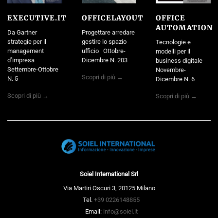
EXECUTIVE.IT
OFFICELAYOUT
OFFICE
AUTOMATION
Da Gartner
Progettare arredare
strategie per il
gestire lo spazio
Tecnologie e
management
ufficio Ottobre-
modelli per il
d’impresa
Dicembre N. 203
business digitale
Settembre-Ottobre
Novembre-
Scopri di più →
N. 5
Dicembre N. 6
Scopri di più →
Scopri di più →
Soiel International Srl
Via Martiri Oscuri 3, 20125 Milano
Tel.
+39 0226148855
Email:
info@soiel.it