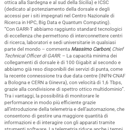
ottica alla Sardegna e al sud della Sicilia) e ICSC
(dedicato al potenziamento della dorsale e degli
accessi per i siti impegnati nel Centro Nazionale di
Ricerca in HPC, Big Data e Quantum Computing).
“Con GARR-T abbiamo raggiunto standard tecnologici
di eccellenza che permettono di interconnettere centri
di ricerca, laboratori e sedi universitarie in qualsiasi
parte del mondo – commenta
Massimo Carboni
, Chief
Technical Officer di GARR
. – La capacità minima dei
collegamenti di dorsale è di 100 Gigabit al secondo e
abbiamo già reso disponibili dei servizi di punta, come
la recente connessione tra due data centre (INFN-CNAF
a Bologna e CERN a Ginevra), con velocità di 1,6 Tbps,
grazie alla condivisione di spettro ottico multidominio”.
Tra i vantaggi, la possibilità di monitorare le
performance in modo più efficiente grazie
all’introduzione della telemetria e dell’automazione, che
consentono di gestire una maggiore quantità di
informazioni e di interagire con gli apparati tramite
strumenti software. La telemetria riduce anche i tempi