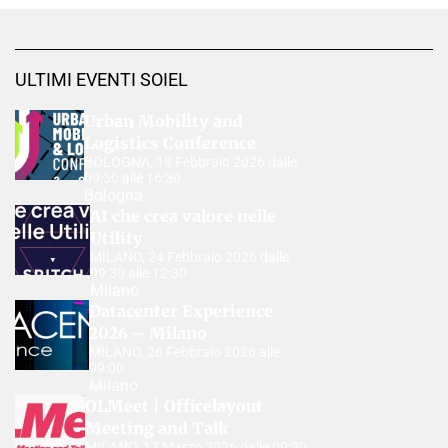
ULTIMI EVENTI SOIEL
Urban Mobility and
Logistics Conference
BOLOGNA, 18 Febbraio 2026 dalle
09:30 alle 16:30
Bologna
AI che crea valore nelle
Utility
MILANO, 24 Febbraio 2026 dalle
09:30 alle 12:30
Milano
Datacenter Experience
2026 – Milano
MILANO, 26 Febbraio 2026 alle
09:00
Milano
OLMeet | Officelayout
Meeting and Talk
MILANO, 17 Marzo 2026 dalle 09:30