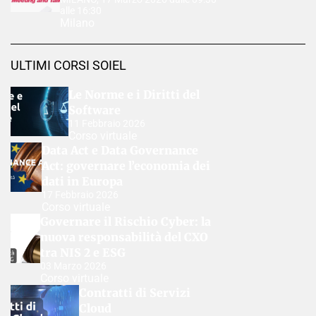
alle 16:30
Milano
ULTIMI CORSI SOIEL
Le Norme e i Diritti del
Software
11 Febbraio 2026
Corso virtuale
Data Act e Data Governance
Act: governare l’economia dei
dati in Europa
17 Febbraio 2026
Corso virtuale
Governare il Rischio Cyber: la
nuova responsabilità del CXO
tra NIS 2 e ESG
03 Marzo 2026
Corso virtuale
Contratti di Servizi
Cloud