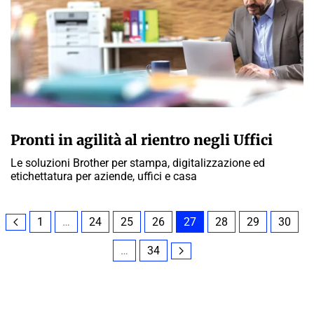
A CURA DELLA REDAZIONE
Pronti in agilità al rientro negli Uffici
Le soluzioni Brother per stampa, digitalizzazione ed
etichettatura per aziende, uffici e casa
1
…
24
25
26
27
28
29
30
…
34