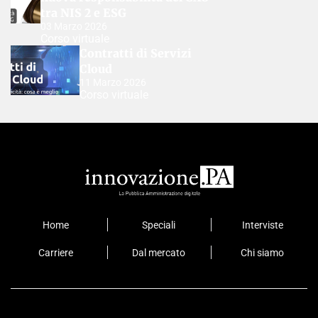
tra NIS 2 e ESG
03 Marzo 2026
Corso virtuale
Contratti di Servizi
Cloud
11 Marzo 2026
Corso virtuale
Home
Speciali
Interviste
Carriere
Dal mercato
Chi siamo