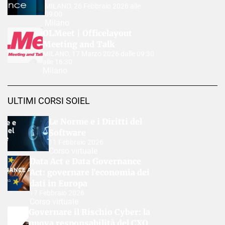
MILANO, 26 Febbraio 2026 alle
09:00
Milano
OLMeet | Officelayout
Meeting and Talk
MILANO, 17 Marzo 2026 dalle 09:30
alle 16:30
Milano
ULTIMI CORSI SOIEL
Le Norme e i Diritti del
Software
11 Febbraio 2026
Corso virtuale
Data Act e Data Governance
Act: governare l’economia dei
dati in Europa
17 Febbraio 2026
Corso virtuale
Governare il Rischio Cyber: la
nuova responsabilità del CXO