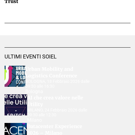
Trust
ULTIMI EVENTI SOIEL
Urban Mobility and
Logistics Conference
BOLOGNA, 18 Febbraio 2026 dalle
09:30 alle 16:30
Bologna
AI che crea valore nelle
Utility
MILANO, 24 Febbraio 2026 dalle
09:30 alle 12:30
Milano
Datacenter Experience
2026 – Milano