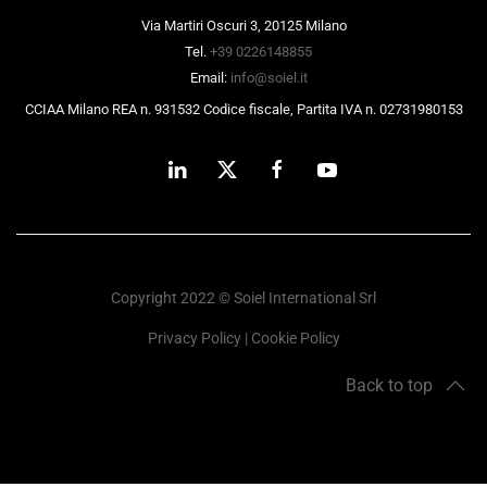
Via Martiri Oscuri 3, 20125 Milano
Tel.
+39 0226148855
Email:
info@soiel.it
CCIAA Milano REA n. 931532 Codice fiscale, Partita IVA n. 02731980153
Copyright 2022 © Soiel International Srl
Privacy Policy
|
Cookie Policy
Back to top