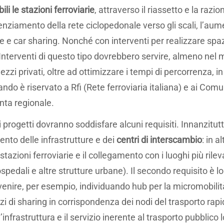
li le stazioni ferroviarie
, attraverso il riassetto e la razi
tenziamento della rete ciclopedonale verso gli scali, l’aume
bike e car sharing. Nonché con interventi per realizzare spa
 Interventi di questo tipo dovrebbero servire, almeno nel 
ezzi privati, oltre ad ottimizzare i tempi di percorrenza, in
ando è riservato a Rfi (Rete ferroviaria italiana) e ai Comu
unta regionale.
i progetti dovranno soddisfare alcuni requisiti. Innanzitu
nto delle infrastrutture e dei
centri di interscambio
: in 
 stazioni ferroviarie e il collegamento con i luoghi più rilev
edali e altre strutture urbane). Il secondo requisito è l
enire, per esempio, individuando hub per la micromobilità,
vizi di sharing in corrispondenza dei nodi del trasporto r
infrastruttura e il servizio inerente al trasporto pubblico lo