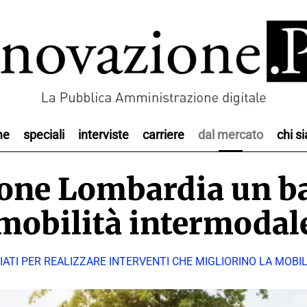
me
speciali
interviste
carriere
dal mercato
chi s
ione Lombardia un ba
mobilità intermodal
ZIATI PER REALIZZARE INTERVENTI CHE MIGLIORINO LA MOB