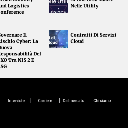
nd Logistics
Nelle Utility
Conference
overnare Il
Contratti Di Servizi
ischio Cyber: La
Cloud
Nuova
esponsabilità Del
CXO Tra NIS 2 E
ESG
Interviste
Carriere
Dal mercato
Chi siamo