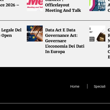
ce 2026 –
Officelayout
A
Meeting And Talk
 Legale Del
Data Act E Data
G
e Open
Governance Act:
R
Governare
L’economia Dei Dati
R
In Europa
Home
Speciali