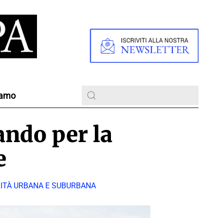
iamo
ndo per la
e
ILITÀ URBANA E SUBURBANA