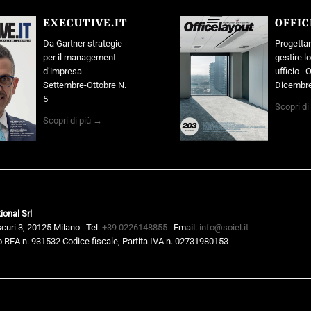
EXECUTIVE.IT
OFFI
Da Gartner strategie
Progettar
per il management
gestire l
d’impresa
ufficio O
Settembre-Ottobre N.
Dicembre
5
Scopri di
Scopri di più →
ional Srl
scuri 3, 20125 Milano
Tel.
+39 0226148855
Email:
info@soiel.it
 REA n. 931532 Codice fiscale, Partita IVA n. 02731980153