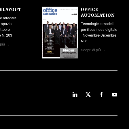
CELAYOUT
OFFICE
AUTOMATION
e arredare
o spazio
Tecnologie e modelli
ttobre-
per il business digitale
 N. 203
Novembre-Dicembre
N. 6
 più →
Scopri di più →