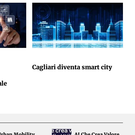
GIULIA GALLIANO SACCHETTO
Cagliari diventa smart city
ale
Urban Mobility
AI Che Crea Valore