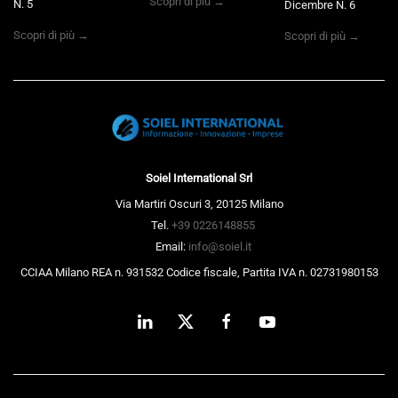
Scopri di più →
N. 5
Dicembre N. 6
Scopri di più →
Scopri di più →
Soiel International Srl
Via Martiri Oscuri 3, 20125 Milano
Tel.
+39 0226148855
Email:
info@soiel.it
CCIAA Milano REA n. 931532 Codice fiscale, Partita IVA n. 02731980153