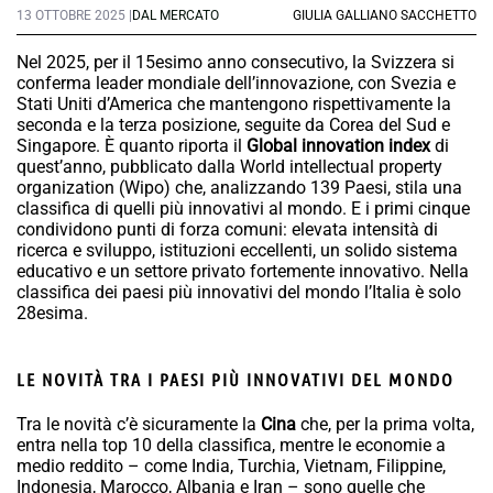
13 OTTOBRE 2025 |
DAL MERCATO
GIULIA GALLIANO SACCHETTO
Nel 2025, per il 15esimo anno consecutivo, la Svizzera si
conferma leader mondiale dell’innovazione, con Svezia e
Stati Uniti d’America che mantengono rispettivamente la
seconda e la terza posizione, seguite da Corea del Sud e
Singapore. È quanto riporta il
Global innovation index
di
quest’anno, pubblicato dalla World intellectual property
organization (Wipo) che, analizzando 139 Paesi, stila una
classifica di quelli più innovativi al mondo. E i primi cinque
condividono punti di forza comuni: elevata intensità di
ricerca e sviluppo, istituzioni eccellenti, un solido sistema
educativo e un settore privato fortemente innovativo. Nella
classifica dei paesi più innovativi del mondo l’Italia è solo
28esima.
LE NOVITÀ TRA I PAESI PIÙ INNOVATIVI DEL MONDO
Tra le novità c’è sicuramente la
Cina
che, per la prima volta,
entra nella top 10 della classifica, mentre le economie a
medio reddito – come India, Turchia, Vietnam, Filippine,
Indonesia, Marocco, Albania e Iran – sono quelle che