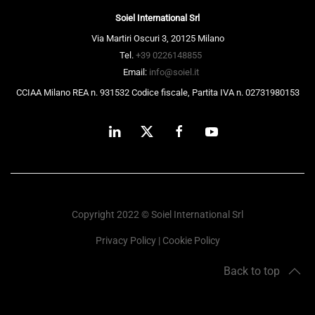
Soiel International Srl
Via Martiri Oscuri 3, 20125 Milano
Tel.
+39 0226148855
Email:
info@soiel.it
CCIAA Milano REA n. 931532 Codice fiscale, Partita IVA n. 02731980153
Copyright 2022 © Soiel International Srl
Privacy Policy
|
Cookie Policy
Back to top