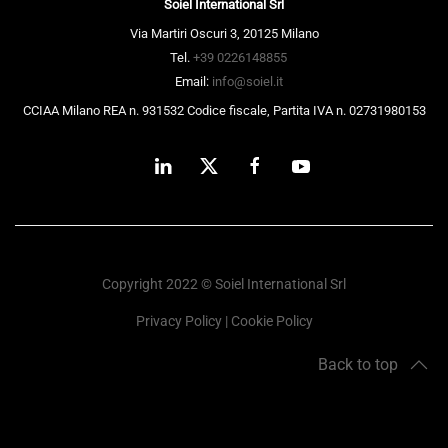
Soiel International Srl
Via Martiri Oscuri 3, 20125 Milano
Tel.
+39 0226148855
Email:
info@soiel.it
CCIAA Milano REA n. 931532 Codice fiscale, Partita IVA n. 02731980153
Copyright 2022 © Soiel International Srl
Privacy Policy
|
Cookie Policy
Back to top