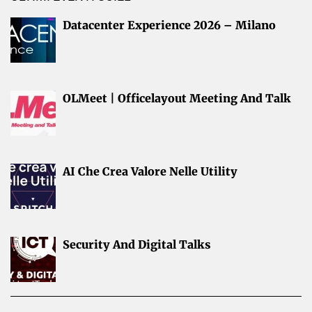
Datacenter Experience 2026 – Milano
OLMeet | Officelayout Meeting And Talk
AI Che Crea Valore Nelle Utility
Security And Digital Talks