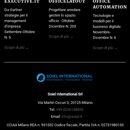
EXECUTIVE.IT
OFFICELAYOUT
OFFICE
AUTOMATION
Da Gartner
Progettare arredare
strategie per il
gestire lo spazio
Tecnologie e
management
ufficio Ottobre-
modelli per il
d’impresa
Dicembre N. 203
business digitale
Settembre-Ottobre
Novembre-
Scopri di più →
N. 5
Dicembre N. 6
Scopri di più →
Scopri di più →
Soiel International Srl
Via Martiri Oscuri 3, 20125 Milano
Tel.
+39 0226148855
Email:
info@soiel.it
CCIAA Milano REA n. 931532 Codice fiscale, Partita IVA n. 02731980153