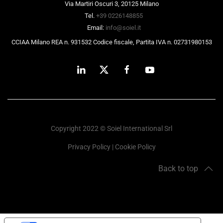
Via Martiri Oscuri 3, 20125 Milano
Tel.
+39 0226148855
Email:
info@soiel.it
CCIAA Milano REA n. 931532 Codice fiscale, Partita IVA n. 02731980153
Copyright 2022 © Soiel International Srl
Privacy Policy
|
Cookie Policy
Back to top