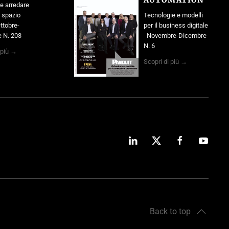
AUTOMATION
e arredare
o spazio
Tecnologie e modelli
ttobre-
per il business digitale
 N. 203
Novembre-Dicembre
N. 6
 più →
Scopri di più →
Back to top