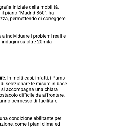
afia iniziale della mobilità,
 il piano “Madrid 360”, ha
rezza, permettendo di correggere
 a individuare i problemi reali e
a indagini su oltre 20mila
ure
. In molti casi, infatti, i Pums
e di selezionare le misure in base
A ciò si accompagna una chiara
stacolo difficile da affrontare.
anno permesso di facilitare
una condizione abilitante per
azione, come i piani clima ed