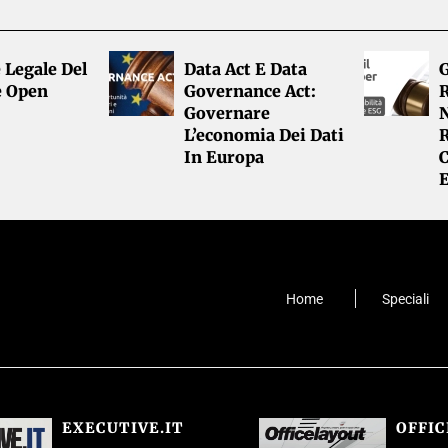
 Legale Del
Data Act E Data
G
e Open
Governance Act:
R
Governare
L’economia Dei Dati
R
In Europa
Home
Speciali
EXECUTIVE.IT
OFFI