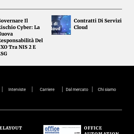
overnare Il
Contratti Di Servizi
ischio Cyber: La
Cloud
Nuova
esponsabilità Del
CXO Tra NIS 2 E
ESG
Interviste
Carriere
Dal mercato
Chi siamo
CELAYOUT
OFFICE