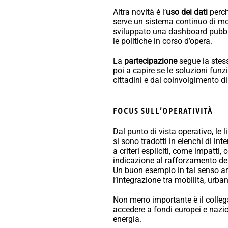
Altra novità è l’
uso dei dati
perch
serve un sistema continuo di mon
sviluppato una dashboard pubblic
le politiche in corso d’opera.
La
partecipazione
segue la stess
poi a capire se le soluzioni funz
cittadini e dal coinvolgimento di
FOCUS SULL’OPERATIVITÀ
Dal punto di vista operativo, le 
si sono tradotti in elenchi di in
a criteri espliciti, come impatti,
indicazione al rafforzamento del 
Un buon esempio in tal senso ar
l’integrazione tra mobilità, urban
Non meno importante è il colle
accedere a fondi europei e nazio
energia.