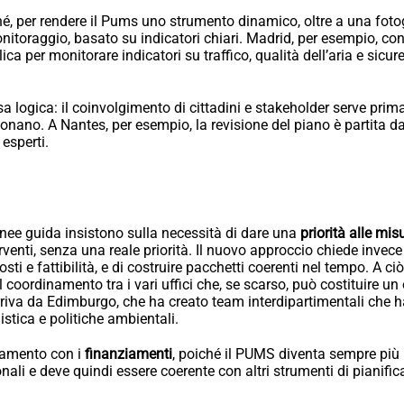
é, per rendere il Pums uno strumento dinamico, oltre a una fotogr
itoraggio, basato su indicatori chiari. Madrid, per esempio, con
a per monitorare indicatori su traffico, qualità dell’aria e sicu
a logica: il coinvolgimento di cittadini e stakeholder serve prima
ionano. A Nantes, per esempio, la revisione del piano è partita d
 esperti.
linee guida insistono sulla necessità di dare una
priorità alle mis
terventi, senza una reale priorità. Il nuovo approccio chiede invec
 costi e fattibilità, e di costruire pacchetti coerenti nel tempo. 
coordinamento tra i vari uffici che, se scarso, può costituire un o
riva da Edimburgo, che ha creato team interdipartimentali che h
istica e politiche ambientali.
gamento con i
finanziamenti
, poiché il PUMS diventa sempre più 
nali e deve quindi essere coerente con altri strumenti di pianific