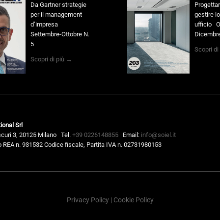
Da Gartner strategie
Progettar
per il management
gestire l
d’impresa
ufficio O
Settembre-Ottobre N.
Dicembre
5
Scopri di
Scopri di più →
ional Srl
scuri 3, 20125 Milano
Tel.
+39 0226148855
Email:
info@soiel.it
 REA n. 931532 Codice fiscale, Partita IVA n. 02731980153
Privacy Policy
|
Cookie Policy