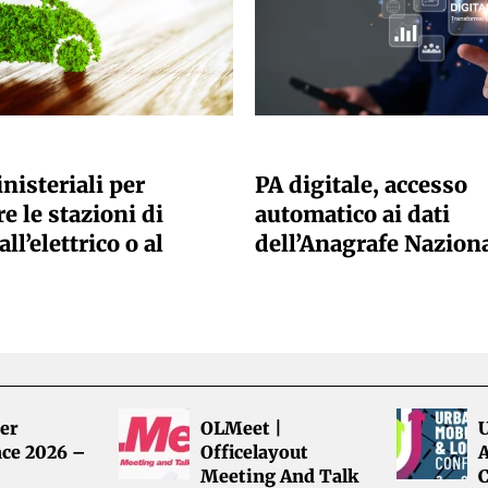
ANO SACCHETTO
GIULIA GALLIANO SACCHETTO
nisteriali per
PA digitale, accesso
e le stazioni di
automatico ai dati
all’elettrico o al
dell’Anagrafe Nazion
er
OLMeet |
ce 2026 –
Officelayout
A
Meeting And Talk