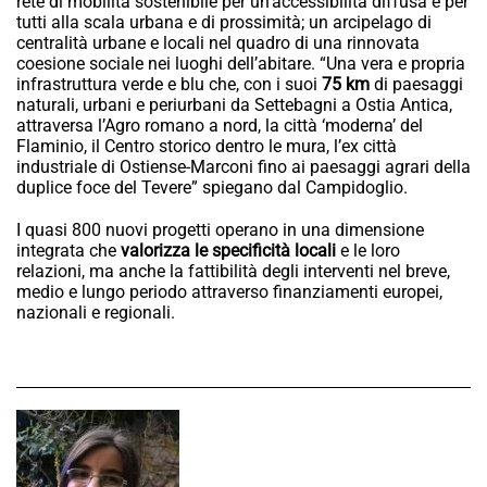
rete di mobilità sostenibile per un’accessibilità diffusa e per
tutti alla scala urbana e di prossimità; un arcipelago di
centralità urbane e locali nel quadro di una rinnovata
coesione sociale nei luoghi dell’abitare. “Una vera e propria
infrastruttura verde e blu che, con i suoi
75 km
di paesaggi
naturali, urbani e periurbani da Settebagni a Ostia Antica,
attraversa l’Agro romano a nord, la città ‘moderna’ del
Flaminio, il Centro storico dentro le mura, l’ex città
industriale di Ostiense-Marconi fino ai paesaggi agrari della
duplice foce del Tevere” spiegano dal Campidoglio.
I quasi 800 nuovi progetti operano in una dimensione
integrata che
valorizza le specificità locali
e le loro
relazioni, ma anche la fattibilità degli interventi nel breve,
medio e lungo periodo attraverso finanziamenti europei,
nazionali e regionali.