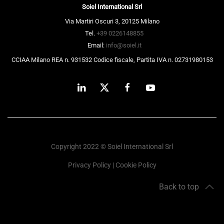
Soiel International Srl
Via Martiri Oscuri 3, 20125 Milano
Tel.
+39 0226148855
Email:
info@soiel.it
CCIAA Milano REA n. 931532 Codice fiscale, Partita IVA n. 02731980153
Copyright 2022 © Soiel International Srl
Privacy Policy
|
Cookie Policy
Back to top