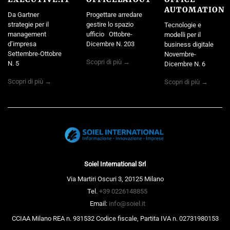
AUTOMATION
Da Gartner
Progettare arredare
strategie per il
gestire lo spazio
Tecnologie e
management
ufficio Ottobre-
modelli per il
d’impresa
Dicembre N. 203
business digitale
Settembre-Ottobre
Novembre-
Scopri di più →
N. 5
Dicembre N. 6
Scopri di più →
Scopri di più →
Soiel International Srl
Via Martiri Oscuri 3, 20125 Milano
Tel.
+39 0226148855
Email:
info@soiel.it
CCIAA Milano REA n. 931532 Codice fiscale, Partita IVA n. 02731980153