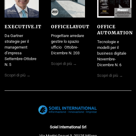
EXECUTIVE.IT
OFFICELAYOUT
OFFICE
AUTOMATION
Da Gartner
Progettare arredare
strategie per il
gestire lo spazio
Tecnologie e
management
ufficio Ottobre-
modelli per il
d’impresa
Dicembre N. 203
business digitale
Settembre-Ottobre
Novembre-
Scopri di più →
N. 5
Dicembre N. 6
Scopri di più →
Scopri di più →
Soiel International Srl
Via Martiri Oscuri 3, 20125 Milano