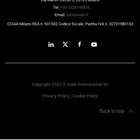
Tel.
+39 0226148855
Email:
info@soiel.it
CCIAA Milano REA n. 931532 Codice fiscale, Partita IVA n. 02731980153
Copyright 2022 © Soiel International Srl
Privacy Policy
|
Cookie Policy
Back to top