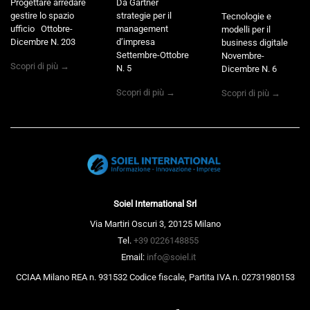
Progettare arredare
Da Gartner
gestire lo spazio
strategie per il
Tecnologie e
ufficio Ottobre-
management
modelli per il
Dicembre N. 203
d’impresa
business digitale
Settembre-Ottobre
Novembre-
Scopri di più →
N. 5
Dicembre N. 6
Scopri di più →
Scopri di più →
Soiel International Srl
Via Martiri Oscuri 3, 20125 Milano
Tel.
+39 0226148855
Email:
info@soiel.it
CCIAA Milano REA n. 931532 Codice fiscale, Partita IVA n. 02731980153